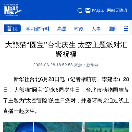
手机版
网站无障碍
PC版本
网站地图
首页
学习进行时
高层
时政
人事
国际
财
大熊猫“圆宝”台北庆生 太空主题派对汇
学习进行时
高层
时政
人事
聚祝福
国际
财经
网评
港澳
2026-06-28 18:52:53
来源：新华网
台湾
思客智库
全球连线
教育
新华社台北6月28日电（记者褚萌萌、李建华）28
科技
科创
量子
体育
日，大熊猫“圆宝”迎来6周岁生日，台北市动物园准备
文化
书画
健康
军事
了主题为“太空冒险”的生日派对，并邀请民众通过线上
访谈
视频
图片
政务
直播一起庆生。
法律
中央文件
金融
汽车
食品
人居
信息化
数字经济