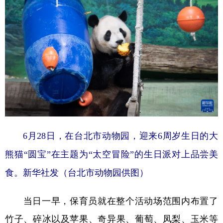
学术中国
乡村振兴
银龄
溯源中国
城市
旅游
能源
会展
彩票
娱乐
时尚
悦读
公益
一带一路
亚太网
上市公司
文化产业
6月28日，在台北市动物园，迎来6周岁生日的大
地方频道
熊猫“圆宝”在主题为“太空冒险”的生日派对上品尝美
北京
天津
河北
山西
食。
新华社发（台北市动物园供图）
辽宁
吉林
上海
江苏
当日一早，保育员就在整个活动场范围内布置了
浙江
安徽
福建
江西
竹子、碎冰以及苹果、奇异果、葡萄、凤梨、玉米等