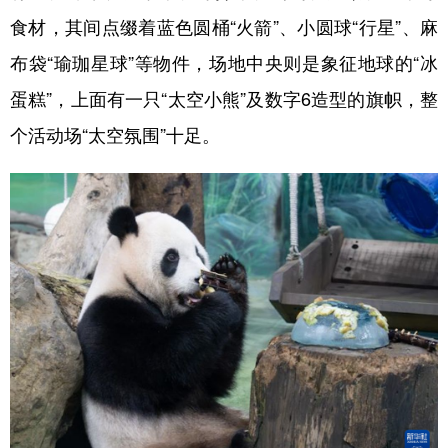
山东
河南
湖北
湖南
食材，其间点缀着蓝色圆桶“火箭”、小圆球“行星”、麻
广东
广西
海南
重庆
布袋“瑜珈星球”等物件，场地中央则是象征地球的“冰
四川
贵州
云南
西藏
蛋糕”，上面有一只“太空小熊”及数字6造型的旗帜，整
陕西
甘肃
青海
宁夏
个活动场“太空氛围”十足。
新疆
内蒙古
黑龙江
多语种频道
English
Español
Français
عربى
Русский язык
日本語
한국어
Deutsch
Português