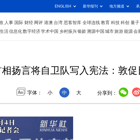
ENGLISH
新华报刊
地方频道
承
政
人事
国际
财经
网评
港澳
台湾
思客智库
全球连线
教育
科技
科创
量子
生活
信息化
数字经济
学术中国
乡村振兴
银龄
溯源中国
城市
旅游
能源
会
首相扬言将自卫队写入宪法：敦促
字体：
小
中
大
分享到：