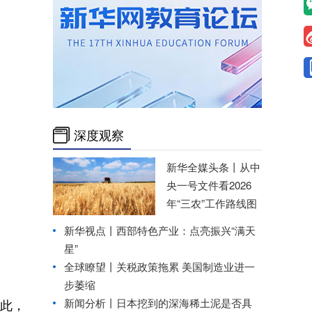
深度观察
新华全媒头条丨
从中
央一号文件看2026
年“三农”工作路线图
新华视点丨
西部特色产业：点亮振兴“满天
星”
全球瞭望丨关税政策拖累 美国制造业进一
步萎缩
新闻分析丨日本挖到的深海稀土泥是否具
此，