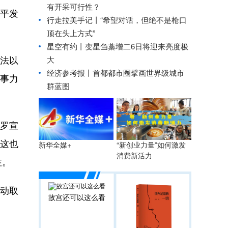
有开采可行性？
和平发
行走拉美手记丨“希望对话，但绝不是枪口
顶在头上方式”
星空有约丨
变星刍藁增二6日将迎来亮度极
法以
大
经济参考报丨
首都都市圈擘画世界级城市
事力
群蓝图
罗宣
这也
“新创业力量”如何激发
新华全媒+
消费新活力
注。
动取
故宫还可以这么看