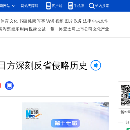
建网站
网站无障碍
客户端
手机版
站内搜索
体育
文化
书画
健康
军事
访谈
视频
图片
政务
法律
中央文件
展
彩票
娱乐
时尚
悦读
公益
一带一路
亚太网
上市公司
文化产业
日方深刻反省侵略历史