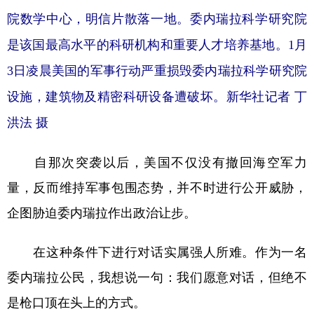
山东
河南
湖北
湖南
院数学中心，明信片散落一地。委内瑞拉科学研究院
广东
广西
海南
重庆
是该国最高水平的科研机构和重要人才培养基地。1月
四川
贵州
云南
西藏
3日凌晨美国的军事行动严重损毁委内瑞拉科学研究院
陕西
甘肃
青海
宁夏
设施，建筑物及精密科研设备遭破坏。新华社记者 丁
新疆
内蒙古
黑龙江
洪法 摄
自那次突袭以后，美国不仅没有撤回海空军力
多语种频道
量，反而维持军事包围态势，并不时进行公开威胁，
English
Español
Français
عربى
企图胁迫委内瑞拉作出政治让步。
Русский язык
日本語
한국어
在这种条件下进行对话实属强人所难。作为一名
Deutsch
Português
委内瑞拉公民，我想说一句：我们愿意对话，但绝不
是枪口顶在头上的方式。