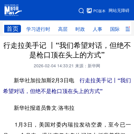
手机版
网站无障碍
PC版本
网站地图
首页
学习进行时
高层
时政
人事
国际
财
行走拉美手记 丨“我们希望对话，但绝不
学习进行时
高层
时政
人事
是枪口顶在头上的方式”
国际
财经
网评
港澳
2026-02-04 14:33:21
来源：新华网
台湾
思客智库
全球连线
教育
新华社加拉加斯2月3日电
行走拉美手记丨“我们
科技
科创
量子
体育
希望对话，但绝不是枪口顶在头上的方式”
文化
书画
健康
军事
新华社报道员鲁文·洛韦拉
访谈
视频
图片
政务
法律
中央文件
金融
汽车
1月3日，美国对委内瑞拉发动空袭，至今已一
食品
人居
信息化
数字经济