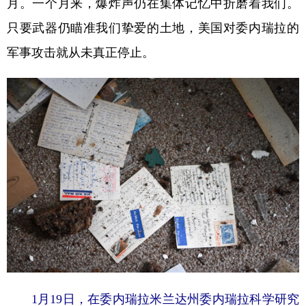
月。一个月来，爆炸声仍在集体记忆中折磨着我们。
只要武器仍瞄准我们挚爱的土地，美国对委内瑞拉的
学术中国
乡村振兴
银龄
溯源中国
军事攻击就从未真正停止。
城市
旅游
能源
会展
彩票
娱乐
时尚
悦读
公益
一带一路
亚太网
上市公司
文化产业
地方频道
北京
天津
河北
山西
辽宁
吉林
上海
江苏
浙江
安徽
福建
江西
1月19日，在委内瑞拉米兰达州委内瑞拉科学研究