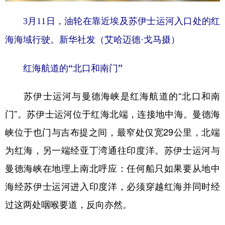
山东
河南
湖北
湖南
3月11日，油轮在靠近埃及苏伊士运河入口处的红
广东
广西
海南
重庆
海海域行驶。新华社发（艾哈迈德·戈马摄）
四川
贵州
云南
西藏
陕西
甘肃
青海
宁夏
红海航道的“北口和南门”
新疆
内蒙古
黑龙江
苏伊士运河与曼德海峡是红海航道的“北口和南
门”。苏伊士运河位于红海北端，连接地中海。曼德海
多语种频道
峡位于也门与吉布提之间，最窄处仅宽29公里，北端
English
Español
Français
عربى
为红海，另一端经亚丁湾通往印度洋。苏伊士运河与
Русский язык
日本語
한국어
曼德海峡在地理上南北呼应：任何船只如果要从地中
海经苏伊士运河进入印度洋，必须穿越红海并同时经
Deutsch
Português
过这两处咽喉要道，反向亦然。