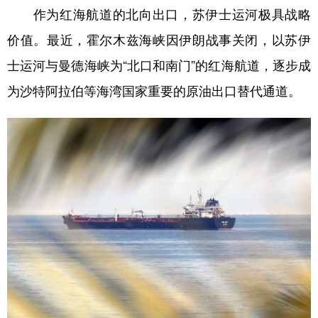
作为红海航道的北向出口，苏伊士运河极具战略
学术中国
乡村振兴
银龄
溯源中国
价值。最近，霍尔木兹海峡因伊朗战事关闭，以苏伊
城市
旅游
能源
会展
士运河与曼德海峡为“北口和南门”的红海航道，逐步成
彩票
娱乐
时尚
悦读
为沙特阿拉伯等海湾国家重要的原油出口替代通道。
公益
一带一路
亚太网
上市公司
文化产业
地方频道
北京
天津
河北
山西
辽宁
吉林
上海
江苏
浙江
安徽
福建
江西