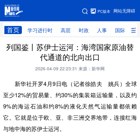
手机版
网站无障碍
PC版本
网站地图
首页
学习进行时
高层
时政
人事
国际
财
列国鉴丨苏伊士运河：海湾国家原油替
学习进行时
高层
时政
人事
代通道的北向出口
国际
财经
网评
港澳
2026-04-09 22:23:31
来源：新华网
台湾
思客智库
全球连线
教育
新华社开罗4月9日电（记者徐皓夫 姚兵）全球
科技
科创
量子
体育
至少12%的贸易量、约30%的集装箱运输量，以及约
文化
书画
健康
军事
9%的海运石油和约8%的液化天然气运输量都依赖
访谈
视频
图片
政务
它。它就是位于欧、亚、非三洲交界地带，连接红海
法律
中央文件
金融
汽车
与地中海的苏伊士运河。
食品
人居
信息化
数字经济