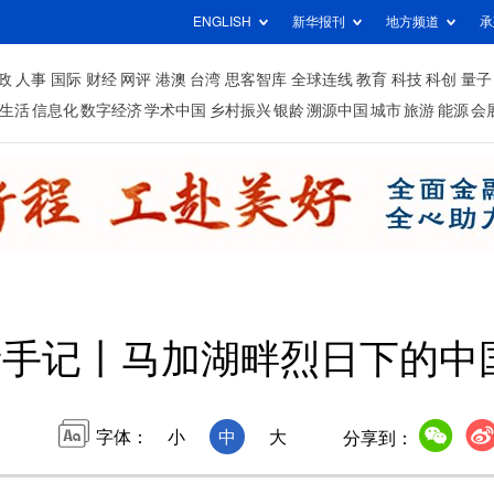
ENGLISH
新华报刊
地方频道
承
政
人事
国际
财经
网评
港澳
台湾
思客智库
全球连线
教育
科技
科创
量子
生活
信息化
数字经济
学术中国
乡村振兴
银龄
溯源中国
城市
旅游
能源
会
者手记丨马加湖畔烈日下的中
字体：
小
中
大
分享到：