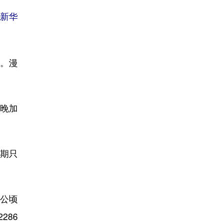
新华
。漫
傍晚加
期只
公顷
286