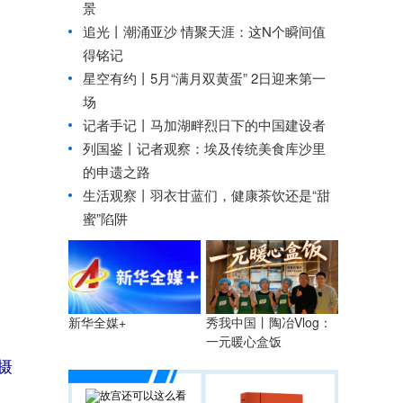
景
追光丨
潮涌亚沙 情聚天涯：这N个瞬间值
得铭记
星空有约丨5月“满月双黄蛋” 2日迎来第一
场
记者手记丨马加湖畔烈日下的中国建设者
列国鉴丨记者观察：埃及传统美食库沙里
的申遗之路
生活观察丨羽衣甘蓝们，健康茶饮还是“甜
蜜”陷阱
秀我中国丨陶冶Vlog：
新华全媒+
一元暖心盒饭
摄