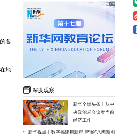
建的各
在地
深度观察
新华全媒头条丨
从中
央政治局会议看当前
经济工作
新华视点丨
数字福建启新程 智“绘”八闽新图