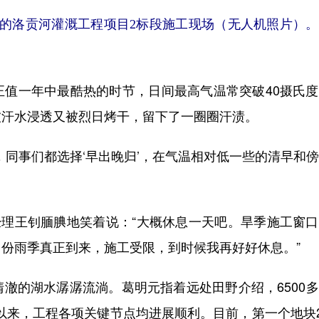
的洛贡河灌溉工程项目2标段施工现场（无人机照片）。
一年中最酷热的时节，日间最高气温常突破40摄氏度
被汗水浸透又被烈日烤干，留下了一圈圈汗渍。
同事们都选择‘早出晚归’，在气温相对低一些的清早和
理王钊腼腆地笑着说：“大概休息一天吧。旱季施工窗口
份雨季真正到来，施工受限，到时候我再好好休息。”
的湖水潺潺流淌。葛明元指着远处田野介绍，6500多
工以来，工程各项关键节点均进展顺利。目前，第一个地块2