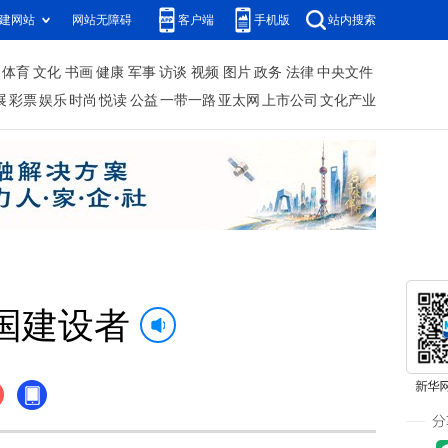
建网站
网站无障碍
客户端
手机版
站内搜索
体育
文化
书画
健康
军事
访谈
视频
图片
政务
法律
中央文件
展
彩票
娱乐
时尚
悦读
公益
一带一路
亚太网
上市公司
文化产业
国建设者