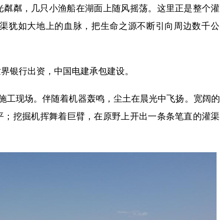
粼粼，几只小渔船在湖面上随风摇荡。这里正是整个灌
水渠犹如大地上的血脉，把生命之源不断引向周边数千公
界银行出资，中国电建承包建设。
工现场。伴随着机器轰鸣，尘土在晨光中飞扬。宽阔的
平；挖掘机挥舞着巨臂，在原野上开出一条条笔直的灌渠