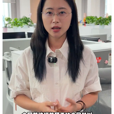
学术中国
乡村振兴
银龄
溯源中国
城市
旅游
能源
会展
彩票
娱乐
时尚
悦读
公益
一带一路
亚太网
上市公司
文化产业
地方频道
北京
天津
河北
山西
辽宁
吉林
上海
江苏
浙江
安徽
福建
江西