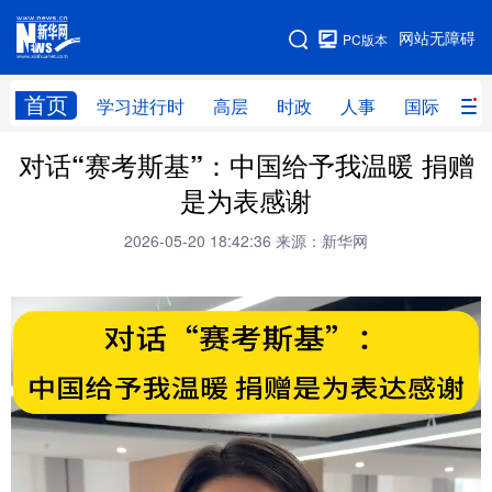
手机版
网站无障碍
PC版本
网站地图
首页
学习进行时
高层
时政
人事
国际
财
对话“赛考斯基”：中国给予我温暖 捐赠
学习进行时
高层
时政
人事
是为表感谢
国际
财经
网评
港澳
2026-05-20 18:42:36
来源：新华网
台湾
思客智库
全球连线
教育
科技
科创
量子
体育
文化
书画
健康
军事
访谈
视频
图片
政务
法律
中央文件
金融
汽车
食品
人居
信息化
数字经济