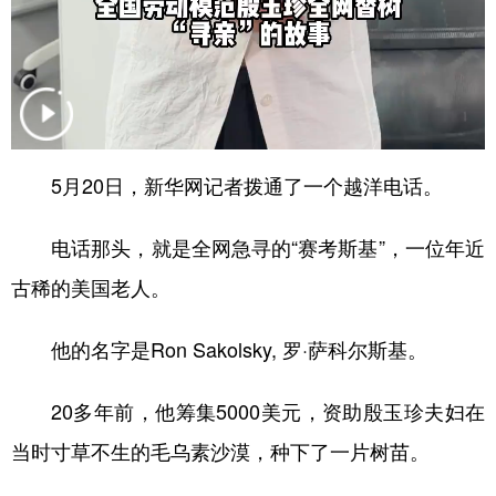
山东
河南
湖北
湖南
广东
广西
海南
重庆
四川
贵州
云南
西藏
陕西
甘肃
青海
宁夏
5月20日，新华网记者拨通了一个越洋电话。
新疆
内蒙古
黑龙江
电话那头，就是全网急寻的“赛考斯基”，一位年近
多语种频道
古稀的美国老人。
English
Español
Français
عربى
他的名字是Ron Sakolsky, 罗·萨科尔斯基。
Русский язык
日本語
한국어
20多年前，他筹集5000美元，资助殷玉珍夫妇在
Deutsch
Português
当时寸草不生的毛乌素沙漠，种下了一片树苗。