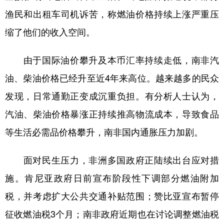
山东
河南
湖北
湖南
渔民和出租车司机诉苦，称燃油价格持续上涨严重压
广东
广西
海南
重庆
缩了他们的收入空间。
四川
贵州
云南
西藏
由于国际油价攀升及本币汇率持续走低，南非汽
陕西
甘肃
青海
宁夏
油、柴油价格已经升至近4年来高位。越来越多的民众
新疆
内蒙古
黑龙江
发现，日常通勤正变成沉重负担。有分析人士认为，
汽油、柴油价格暴涨正持续推高物流成本，导致食品
多语种频道
等生活必需品价格攀升，南非国内通胀压力加剧。
English
Español
Français
عربى
面对民生压力，非洲多国政府正陆续出台应对措
Русский язык
日本語
한국어
施。肯尼亚政府日前宣布阶段性下调部分燃油附加
Deutsch
Português
税，并考虑扩大公共交通补贴范围；赞比亚宣布暂停
征收燃油税3个月；南非政府近期也在讨论调整燃油税