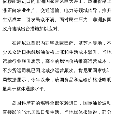
依赖能源进口的非洲国家带来巨大冲击。燃油价格上
涨正向农业生产、交通运输、电力等领域传导，推升
学术中国
乡村振兴
银龄
溯源中国
生活成本，引发民众不满。面对民生压力，非洲多国
城市
旅游
能源
会展
政府陆续出台措施加以应对。
彩票
娱乐
时尚
悦读
公益
一带一路
亚太网
上市公司
在肯尼亚首都内罗毕及蒙巴萨、基苏木等地，不
少民众近日抱怨燃油价格上涨和生活成本攀升。当地
文化产业
运输行业联盟表示，高企的燃油价格推高运营成本，
不少货运司机已因此减少运营频次。肯尼亚国家统计
地方频道
局数据显示，今年以来，该国食品和运输价格涨幅明
北京
天津
河北
山西
显高于整体通胀水平。
辽宁
吉林
上海
江苏
岛国科摩罗的燃料全部依赖进口，国际油价波动
浙江
安徽
福建
江西
直接影响当地居民日常生活。当地媒体报道说，部分