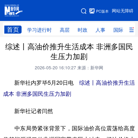
手机版
网站无障碍
PC版本
网站地图
首页
学习进行时
高层
时政
人事
国际
财
综述丨高油价推升生活成本 非洲多国民
学习进行时
高层
时政
人事
生压力加剧
国际
财经
网评
港澳
2026-05-20 16:10:27
来源：新华网
台湾
思客智库
全球连线
教育
新华社内罗毕5月20日电
综述丨高油价推升生活
科技
科创
量子
体育
成本 非洲多国民生压力加剧
文化
书画
健康
军事
新华社记者闫然
访谈
视频
图片
政务
法律
中央文件
金融
汽车
中东局势紧张背景下，国际油价高位震荡给高度
食品
人居
信息化
数字经济