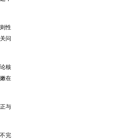
则性
相关问
论核
嫩在
正与
不完