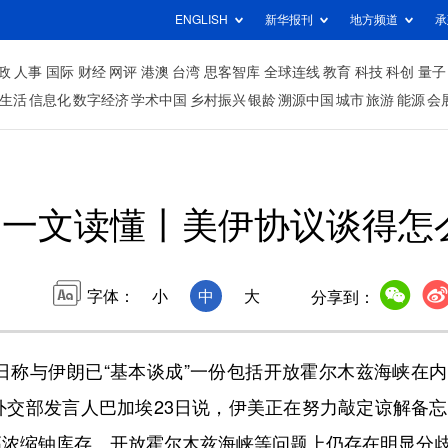
ENGLISH
新华报刊
地方频道
承
政
人事
国际
财经
网评
港澳
台湾
思客智库
全球连线
教育
科技
科创
量子
生活
信息化
数字经济
学术中国
乡村振兴
银龄
溯源中国
城市
旅游
能源
会
一文读懂丨美伊协议谈得怎
字体：
小
中
大
分享到：
日称与伊朗已“基本谈成”一份包括开放霍尔木兹海峡在
外交部发言人巴加埃23日说，伊美正在努力敲定谅解备
高浓缩铀库存、开放霍尔木兹海峡等问题上仍存在明显分