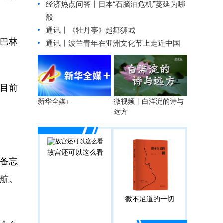
经济热点问答丨日本“石脑油危机”蔓延为哪
般
通讯丨《牡丹亭》起舞狮城
巴林
通讯丨波兰青年在亚洲文化节上走近中国
目前
微视频丨白洋淀的诗与
新华全媒+
远方
故宫还可以这么看
备忘
通航。
微不足道的一切