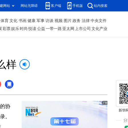
建网站
网站无障碍
客户端
手机版
站内搜索
体育
文化
书画
健康
军事
访谈
视频
图片
政务
法律
中央文件
展
彩票
娱乐
时尚
悦读
公益
一带一路
亚太网
上市公司
文化产业
么样
内的协
忘录。
歧。