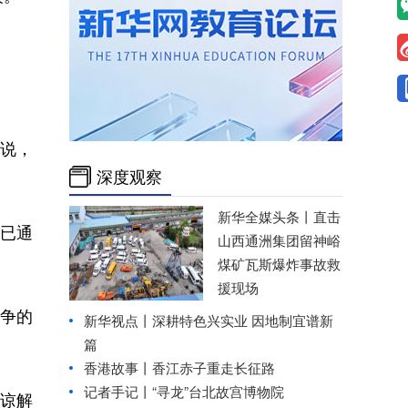
说，
深度观察
。
新华全媒头条丨
直击
已通
山西通洲集团留神峪
煤矿瓦斯爆炸事故救
援现场
争的
新华视点丨
深耕特色兴实业 因地制宜谱新
篇
香港故事丨香江赤子重走长征路
记者手记丨“寻龙”台北故宫博物院
份谅解