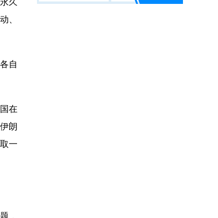
永久
动、
各自
国在
伊朗
采取一
题，