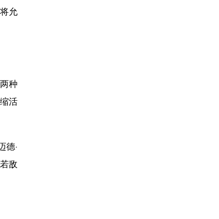
意将允
，两种
浓缩活
德·
。若敌