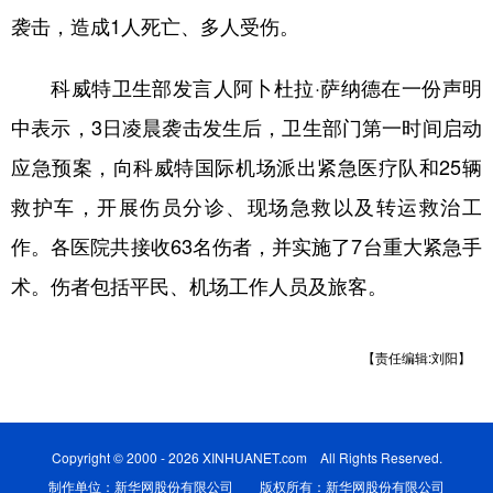
袭击，造成1人死亡、多人受伤。
学术中国
乡村振兴
银龄
溯源中国
科威特卫生部发言人阿卜杜拉·萨纳德在一份声明
城市
旅游
能源
会展
中表示，3日凌晨袭击发生后，卫生部门第一时间启动
彩票
娱乐
时尚
悦读
应急预案，向科威特国际机场派出紧急医疗队和25辆
公益
一带一路
亚太网
上市公司
救护车，开展伤员分诊、现场急救以及转运救治工
文化产业
作。各医院共接收63名伤者，并实施了7台重大紧急手
术。伤者包括平民、机场工作人员及旅客。
地方频道
北京
天津
河北
【责任编辑:刘阳】
山西
辽宁
吉林
上海
江苏
浙江
安徽
福建
江西
Copyright © 2000 - 2026 XINHUANET.com All Rights Reserved.
制作单位：新华网股份有限公司 版权所有：新华网股份有限公司