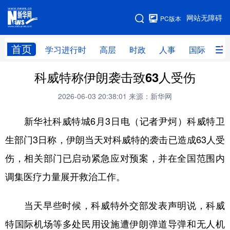
手机版
网站无障碍
PC版本
网站地图
首页
学习进行时
高层
时政
人事
国际
财
科威特称伊朗袭击致63人受伤
学习进行时
高层
时政
人事
2026-06-03 20:38:01
来源：新华网
国际
财经
网评
港澳
新华社科威特城6月3日电（记者尹炣）科威特卫
台湾
思客智库
全球连线
教育
生部门3日称，伊朗当天对科威特的袭击已造成63人受
科技
科创
量子
体育
伤，相关部门已启动紧急应对预案，并在全国范围内
文化
书画
健康
军事
调集医疗力量展开救治工作。
访谈
视频
图片
政务
当天早些时候，科威特外交部发表声明说，科威
法律
中央文件
金融
汽车
特国际机场等多处民用设施遭伊朗弹道导弹和无人机
食品
人居
信息化
数字经济