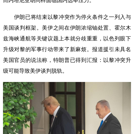
而内塔尼亚胡同样面临国内选举压力。
学术中国
乡村振兴
银龄
溯源中国
伊朗已将结束以黎冲突作为停火条件之一列入与
城市
旅游
能源
会展
美国谈判框架。美伊之间在伊朗浓缩铀处置、霍尔木
彩票
娱乐
时尚
悦读
兹海峡通航等关键议题上本就分歧重重，以色列眼下
升级对黎的军事行动带来了新麻烦。报道援引未具名
公益
一带一路
亚太网
上市公司
美国官员的说法称，特朗普已得到汇报：以黎冲突升
文化产业
级可能导致美伊谈判脱轨。
地方频道
北京
天津
河北
山西
辽宁
吉林
上海
江苏
浙江
安徽
福建
江西