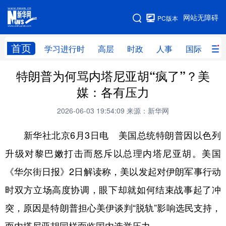
手机版
网站无障碍
PC版本
网站地图
首页
学习进行时
高层
时政
人事
国际
财
特朗普为何骂内塔尼亚胡“疯了”？美
学习进行时
高层
时政
人事
媒：各有压力
国际
财经
网评
港澳
2026-06-03 19:54:09
来源：新华网
台湾
思客智库
全球连线
教育
新华社北京6月3日电 美国总统特朗普因以色列
科技
科创
量子
体育
升级对黎巴嫩打击而怒斥以总理内塔尼亚胡。美国
文化
书画
健康
军事
《华尔街日报》2日解读称，美以发起对伊朗军事行动
访谈
视频
图片
政务
时双方立场高度协调，眼下却就如何结束战事起了冲
法律
中央文件
金融
汽车
突，原因是特朗普担心美伊谈判“脱轨”影响选民支持，
食品
人居
信息化
数字经济