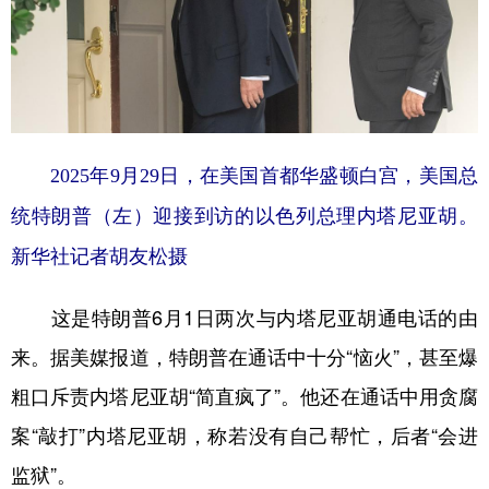
山东
河南
湖北
湖南
广东
广西
海南
重庆
四川
贵州
云南
西藏
陕西
甘肃
青海
宁夏
2025年9月29日，在美国首都华盛顿白宫，美国总
新疆
内蒙古
黑龙江
统特朗普（左）迎接到访的以色列总理内塔尼亚胡。
新华社记者胡友松摄
多语种频道
这是特朗普6月1日两次与内塔尼亚胡通电话的由
English
Español
Français
عربى
来。据美媒报道，特朗普在通话中十分“恼火”，甚至爆
Русский язык
日本語
한국어
粗口斥责内塔尼亚胡“简直疯了”。他还在通话中用贪腐
Deutsch
Português
案“敲打”内塔尼亚胡，称若没有自己帮忙，后者“会进
监狱”。