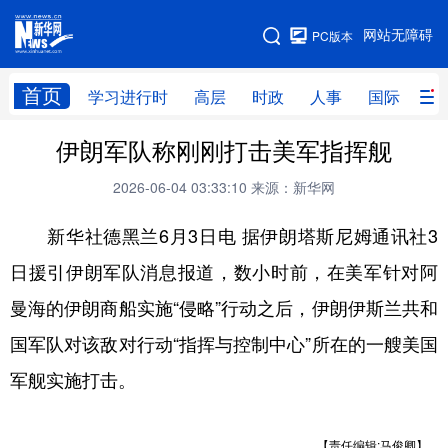
手机版
网站无障碍
PC版本
网站地图
首页
学习进行时
高层
时政
人事
国际
财
伊朗军队称刚刚打击美军指挥舰
学习进行时
高层
时政
人事
2026-06-04 03:33:10
来源：新华网
国际
财经
网评
港澳
新华社德黑兰6月3日电 据伊朗塔斯尼姆通讯社3
台湾
思客智库
全球连线
教育
日援引伊朗军队消息报道，数小时前，在美军针对阿
科技
科创
量子
体育
曼海的伊朗商船实施“侵略”行动之后，伊朗伊斯兰共和
文化
书画
健康
军事
国军队对该敌对行动“指挥与控制中心”所在的一艘美国
访谈
视频
图片
政务
军舰实施打击。
法律
中央文件
金融
汽车
食品
人居
信息化
数字经济
【责任编辑:马俊卿】