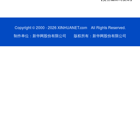
学术中国
乡村振兴
银龄
溯源中国
城市
旅游
能源
会展
Copyright © 2000 - 2026 XINHUANET.com All Rights Reserved.
制作单位：新华网股份有限公司 版权所有：新华网股份有限公司
彩票
娱乐
时尚
悦读
公益
一带一路
亚太网
上市公司
文化产业
地方频道
北京
天津
河北
山西
辽宁
吉林
上海
江苏
浙江
安徽
福建
江西