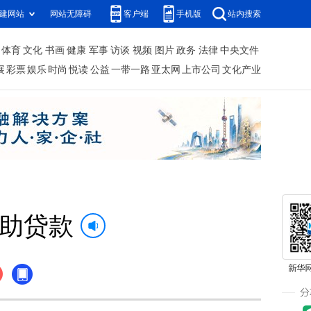
建网站
网站无障碍
客户端
手机版
站内搜索
体育
文化
书画
健康
军事
访谈
视频
图片
政务
法律
中央文件
展
彩票
娱乐
时尚
悦读
公益
一带一路
亚太网
上市公司
文化产业
援助贷款