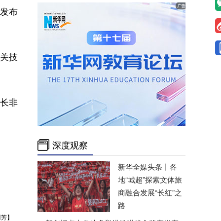
发布
关技
长非
深度观察
新华全媒头条丨
各
地“城超”探索文体旅
商融合发展“长红”之
路
丽芳】