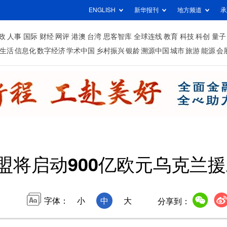
ENGLISH
新华报刊
地方频道
承
政
人事
国际
财经
网评
港澳
台湾
思客智库
全球连线
教育
科技
科创
量子
生活
信息化
数字经济
学术中国
乡村振兴
银龄
溯源中国
城市
旅游
能源
会
盟将启动900亿欧元乌克兰
字体：
小
中
大
分享到：