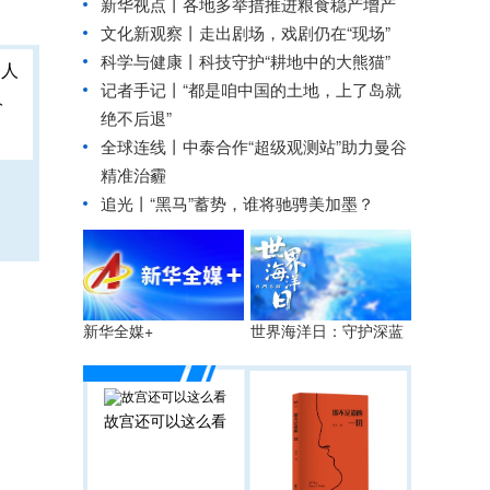
新华视点丨
各地多举措推进粮食稳产增产
文化新观察丨
走出剧场，戏剧仍在“现场”
科学与健康丨科技守护“耕地中的大熊猫”
记者手记丨“都是咱中国的土地，上了岛就
人
绝不后退”
全球连线丨
中泰合作“超级观测站”助力曼谷
精准治霾
追光丨
“黑马”蓄势，谁将驰骋美加墨？
世界海洋日：守护深蓝
新华全媒+
故宫还可以这么看