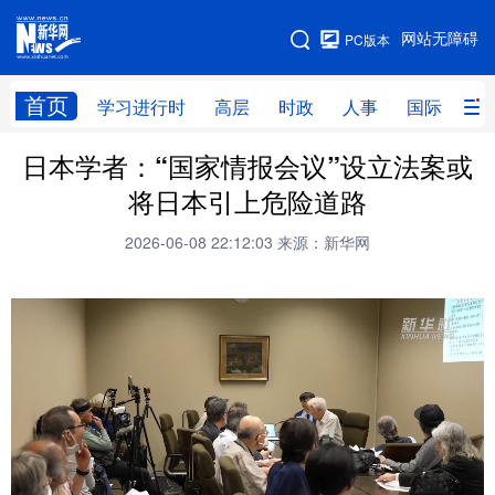
手机版
网站无障碍
PC版本
网站地图
首页
学习进行时
高层
时政
人事
国际
财
日本学者：“国家情报会议”设立法案或
学习进行时
高层
时政
人事
将日本引上危险道路
国际
财经
网评
港澳
2026-06-08 22:12:03
来源：新华网
台湾
思客智库
全球连线
教育
科技
科创
量子
体育
文化
书画
健康
军事
访谈
视频
图片
政务
法律
中央文件
金融
汽车
食品
人居
信息化
数字经济