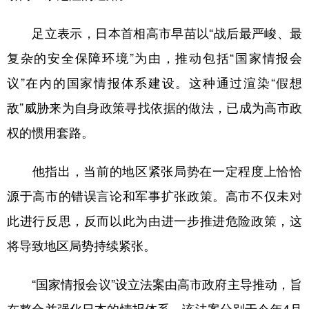
山东
河南
湖北
湖南
足立表示，日本首相高市早苗以“战后最严峻、最
广东
广西
海南
重庆
复杂的安全保障环境”为由，推动包括“国家情报会
四川
贵州
云南
西藏
议”在内的国家情报体系建设。这种通过渲染“假想
陕西
甘肃
青海
宁夏
敌”威胁来为自身政策寻找依据的做法，已成为高市政
新疆
内蒙古
黑龙江
权的惯用套路。
多语种频道
他指出，当前的地区紧张局势在一定程度上恰恰
源于高市的错误言论和军事扩张政策。高市不仅未对
English
Español
Français
عربى
此进行反思，反而以此为由进一步推进危险政策，这
Русский язык
日本語
한국어
将导致地区局势持续紧张。
Deutsch
Português
“国家情报会议”设立法案由高市政府主导推动，旨
在整合并强化日本的情报体系。该法案分别于今年4月