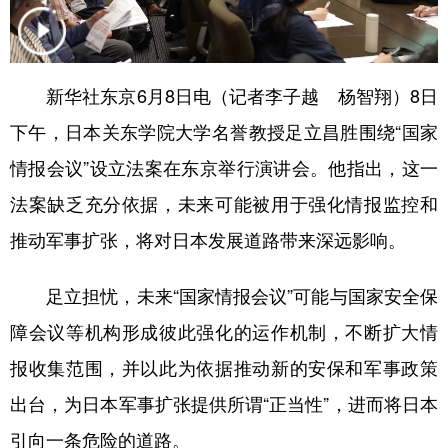
学术中国
乡村振兴
银龄
溯源中国
城市
旅游
能源
会展
新华社东京6月8日电（记者李子越 杨智翔）8日
彩票
娱乐
时尚
悦读
下午，日本关东学院大学名誉教授足立昌胜围绕“国家
公益
一带一路
亚太网
上市公司
情报会议”设立法案在东京举行演讲会。他指出，这一
法案缺乏充分依据，未来可能被用于强化情报监控和
文化产业
推动军事扩张，将对日本发展道路带来深远影响。
地方频道
足立担忧，未来“国家情报会议”可能与国家安全保
北京
天津
河北
山西
障会议等机构形成彼此强化的运作机制，不断扩大情
报收集范围，并以此为依据推动新的安保和军事政策
辽宁
吉林
上海
江苏
出台，为日本军事扩张提供所谓“正当性”，进而将日本
浙江
安徽
福建
江西
引向一条危险的道路。