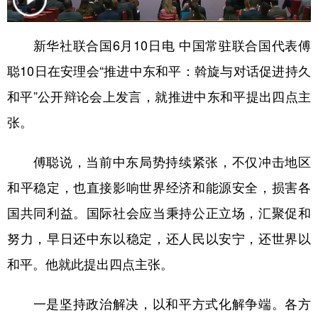
学术中国
乡村振兴
银龄
溯源中国
新华社联合国6月10日电 中国常驻联合国代表傅
城市
旅游
能源
会展
聪10日在安理会“推进中东和平：斡旋与对话促进持久
彩票
娱乐
时尚
悦读
和平”公开辩论会上发言，就推进中东和平提出四点主
公益
一带一路
亚太网
上市公司
张。
文化产业
傅聪说，当前中东局势持续紧张，不仅冲击地区
和平稳定，也直接影响世界经济和能源安全，损害各
地方频道
国共同利益。国际社会应当秉持公正立场，汇聚促和
北京
天津
河北
山西
努力，早日还中东以稳定，还人民以安宁，还世界以
辽宁
吉林
上海
江苏
和平。他就此提出四点主张。
浙江
安徽
福建
江西
一是坚持政治解决，以和平方式化解争端。各方