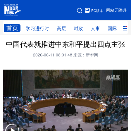
手机版
网站无障碍
PC版本
网站地图
首页
学习进行时
高层
时政
人事
国际
财
中国代表就推进中东和平提出四点主张
学习进行时
高层
时政
人事
2026-06-11 08:01:48
来源：新华网
国际
财经
网评
港澳
台湾
思客智库
全球连线
教育
科技
科创
量子
体育
文化
书画
健康
军事
访谈
视频
图片
政务
法律
中央文件
金融
汽车
食品
人居
信息化
数字经济