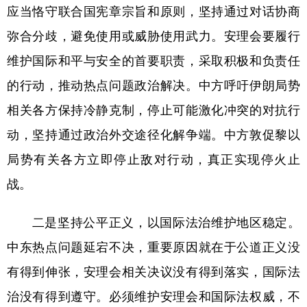
山东
河南
湖北
湖南
应当恪守联合国宪章宗旨和原则，坚持通过对话协商
广东
广西
海南
重庆
弥合分歧，避免使用或威胁使用武力。安理会要履行
维护国际和平与安全的首要职责，采取积极和负责任
四川
贵州
云南
西藏
的行动，推动热点问题政治解决。中方呼吁伊朗局势
陕西
甘肃
青海
宁夏
相关各方保持冷静克制，停止可能激化冲突的对抗行
新疆
内蒙古
黑龙江
动，坚持通过政治外交途径化解争端。中方敦促黎以
局势有关各方立即停止敌对行动，真正实现停火止
多语种频道
战。
English
Español
Français
عربى
二是坚持公平正义，以国际法治维护地区稳定。
Русский язык
日本語
한국어
中东热点问题延宕不决，重要原因就在于公道正义没
Deutsch
Português
有得到伸张，安理会相关决议没有得到落实，国际法
治没有得到遵守。必须维护安理会和国际法权威，不