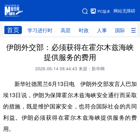
手机版
网站无障碍
PC版本
网站地图
首页
学习进行时
高层
时政
人事
国际
财
伊朗外交部：必须获得在霍尔木兹海峡
学习进行时
高层
时政
人事
提供服务的费用
国际
财经
网评
港澳
2026-06-14 08:44:43
来源：新华网
台湾
思客智库
全球连线
教育
新华社德黑兰6月13日电 伊朗外交部发言人巴加
科技
科创
量子
体育
埃13日说，伊朗为保障霍尔木兹海峡安全通行而采取
文化
书画
健康
军事
的措施，既是维护国家安全，也符合国际社会的共同
访谈
视频
图片
政务
利益。伊朗必须获得在霍尔木兹海峡提供服务的费
法律
中央文件
金融
汽车
用。
食品
人居
信息化
数字经济