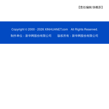
【责任编辑:张樵苏】
学术中国
乡村振兴
银龄
溯源中国
城市
旅游
能源
会展
Copyright © 2000 - 2026 XINHUANET.com All Rights Reserved.
彩票
娱乐
时尚
悦读
制作单位：新华网股份有限公司 版权所有：新华网股份有限公司
公益
一带一路
亚太网
上市公司
文化产业
地方频道
北京
天津
河北
山西
辽宁
吉林
上海
江苏
浙江
安徽
福建
江西