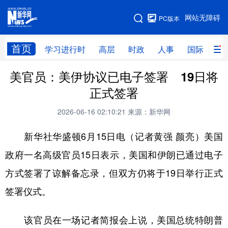
手机版
网站无障碍
PC版本
网站地图
首页
学习进行时
高层
时政
人事
国际
财
美官员：美伊协议已电子签署 19日将
学习进行时
高层
时政
人事
正式签署
国际
财经
网评
港澳
2026-06-16 02:10:21
来源：新华网
台湾
思客智库
全球连线
教育
新华社华盛顿6月15日电（记者黄强 颜亮）美国
科技
科创
量子
体育
政府一名高级官员15日表示，美国和伊朗已通过电子
文化
书画
健康
军事
方式签署了谅解备忘录，但双方仍将于19日举行正式
访谈
视频
图片
政务
签署仪式。
法律
中央文件
金融
汽车
该官员在一场记者简报会上说，美国总统特朗普
食品
人居
信息化
数字经济