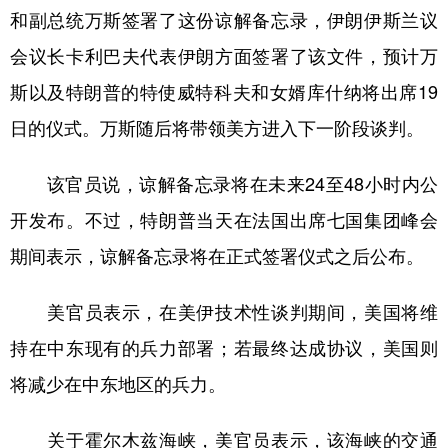
和副总统万斯签署了这份谅解备忘录，伊朗伊斯兰议
学术中国
乡村振兴
银龄
溯源中国
会议长卡利巴夫代表伊朗方面签署了该文件，预计万
城市
旅游
能源
会展
斯以及特朗普的特使威特科夫和女婿库什纳将出席19
彩票
娱乐
时尚
悦读
日的仪式。万斯随后将带领美方进入下一阶段谈判。
公益
一带一路
亚太网
上市公司
该官员说，谅解备忘录将在未来24至48小时内公
文化产业
开发布。不过，特朗普当天在法国出席七国集团峰会
期间表示，谅解备忘录将在正式签署仪式之后公布。
地方频道
美官员表示，在美伊技术性谈判期间，美国将维
北京
天津
河北
山西
持在中东现有的兵力部署；若最终达成协议，美国则
辽宁
吉林
上海
江苏
将减少在中东地区的兵力。
浙江
安徽
福建
江西
关于霍尔木兹海峡，美官员表示，该海峡的交通