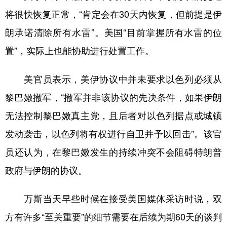
山东
河南
湖北
湖南
将很快恢复正常，“肯定会在30天内恢复，但前提是伊
广东
广西
海南
重庆
朗承诺清除所有水雷”。美国“目前掌握所有水雷的位
四川
贵州
云南
西藏
置”，实际上也能协助进行处置工作。
陕西
甘肃
青海
宁夏
美官员表示，美伊协议中并未要求以色列必须从
新疆
内蒙古
黑龙江
黎巴嫩撤军，“撤军并非该协议的先决条件，如果伊朗
无法控制黎巴嫩真主党，且后者对以色列据点或城镇
多语种频道
发动袭击，以色列将有权进行自卫并予以回击”。该官
English
Español
Français
عربى
员还认为，在黎巴嫩发生的持续冲突不会阻碍特朗普
Русский язык
日本語
한국어
政府与伊朗的协议。
Deutsch
Português
万斯当天早些时候在接受美国媒体采访时说，双
方有许多“至关重要”的细节需要在后续为期60天的谈判