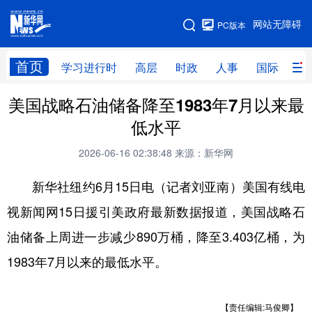
手机版
网站无障碍
PC版本
网站地图
首页
学习进行时
高层
时政
人事
国际
财
美国战略石油储备降至1983年7月以来最
学习进行时
高层
时政
人事
低水平
国际
财经
网评
港澳
2026-06-16 02:38:48
来源：新华网
台湾
思客智库
全球连线
教育
新华社纽约6月15日电（记者刘亚南）美国有线电
科技
科创
量子
体育
视新闻网15日援引美政府最新数据报道，美国战略石
文化
书画
健康
军事
油储备上周进一步减少890万桶，降至3.403亿桶，为
访谈
视频
图片
政务
1983年7月以来的最低水平。
法律
中央文件
金融
汽车
【责任编辑:马俊卿】
食品
人居
信息化
数字经济