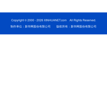
学术中国
乡村振兴
银龄
溯源中国
城市
旅游
能源
会展
Copyright © 2000 - 2026 XINHUANET.com All Rights Reserved.
制作单位：新华网股份有限公司 版权所有：新华网股份有限公司
彩票
娱乐
时尚
悦读
公益
一带一路
亚太网
上市公司
文化产业
地方频道
北京
天津
河北
山西
辽宁
吉林
上海
江苏
浙江
安徽
福建
江西