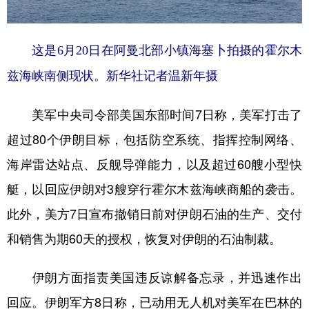
山东
河南
湖北
湖南
广东
广西
海南
重庆
这是6月20日在阿曼北部小镇海塞卜拍摄的霍尔木
四川
贵州
云南
西藏
兹海峡南侧现状。新华社记者温新年摄
陕西
甘肃
青海
宁夏
美军中央司令部美国东部时间7日称，美军打击了
新疆
内蒙古
黑龙江
超过80个伊朗目标，包括防空系统、指挥控制网络、
海岸雷达站点、反舰导弹能力，以及超过60艘小型快
多语种频道
艇，以回应伊朗对3艘穿行霍尔木兹海峡商船的袭击。
English
Español
Français
عربى
此外，美方7日宣布撤销日前对伊朗石油的生产、交付
Русский язык
日本語
한국어
和销售为期60天的授权，恢复对伊朗的石油制裁。
Deutsch
Português
伊朗方面指责美国违反谅解备忘录，并迅速作出
回应。伊朗军方8日称，已动用无人机对美军在巴林的