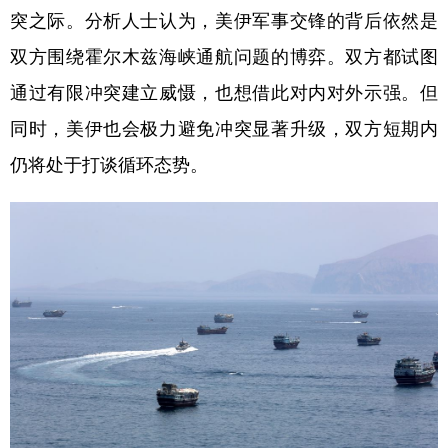
突之际。分析人士认为，美伊军事交锋的背后依然是
学术中国
乡村振兴
银龄
溯源中国
双方围绕霍尔木兹海峡通航问题的博弈。双方都试图
城市
旅游
能源
会展
通过有限冲突建立威慑，也想借此对内对外示强。但
彩票
娱乐
时尚
悦读
同时，美伊也会极力避免冲突显著升级，双方短期内
仍将处于打谈循环态势。
公益
一带一路
亚太网
上市公司
文化产业
地方频道
北京
天津
河北
山西
辽宁
吉林
上海
江苏
浙江
安徽
福建
江西