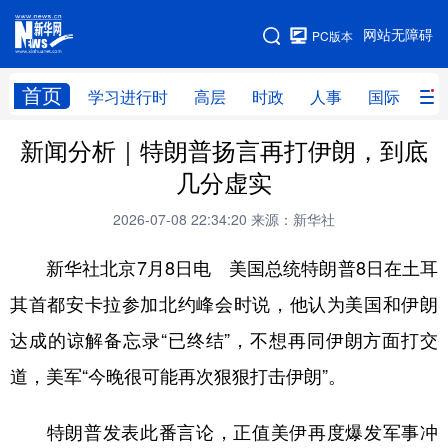
手机版
网站无障碍
PC版本
网站地图
首页
学习进行时
高层
时政
人事
国际
财
新闻分析｜特朗普扬言再打伊朗，到底
学习进行时
高层
时政
人事
几分虚实
国际
财经
网评
港澳
2026-07-08 22:34:20
来源：新华社
台湾
思客智库
全球连线
教育
新华社北京7月8日电 美国总统特朗普8日在土耳
科技
科创
量子
体育
其首都安卡拉参加北约峰会时说，他认为美国和伊朗
文化
书画
健康
军事
达成的谅解备忘录“已终结”，不想再同伊朗方面打交
访谈
视频
图片
政务
道，美军“今晚很可能再次狠狠打击伊朗”。
法律
中央文件
金融
汽车
特朗普发表此番言论，正值美伊再度爆发军事冲
食品
人居
信息化
数字经济