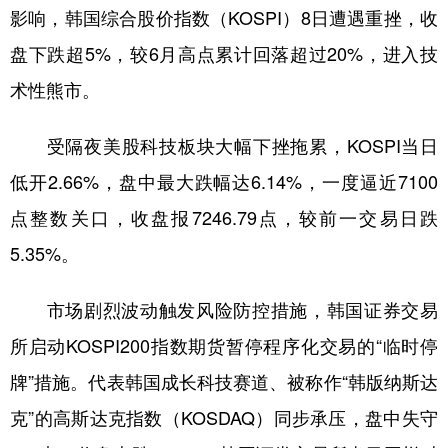
山东
河南
湖北
湖南
影响，韩国综合股价指数（KOSPI）8日遭遇重挫，收
广东
广西
海南
重庆
盘下跌超5%，较6月高点累计回落超过20%，进入技
术性熊市。
四川
贵州
云南
西藏
陕西
甘肃
青海
宁夏
受隔夜美股科技板块大幅下挫拖累，KOSPI当日
新疆
内蒙古
黑龙江
低开2.66%，盘中最大跌幅达6.14%，一度逼近7100
点整数关口，收盘报7246.79点，较前一交易日跌
多语种频道
5.35%。
English
Español
Français
عربى
市场剧烈波动触发风险防控措施，韩国证券交易
Русский язык
日本語
한국어
所启动KOSPI200指数期货暂停程序化交易的“临时停
Deutsch
Português
牌”措施。代表韩国成长科技赛道、被称作“韩版纳斯达
克”的高斯达克指数（KOSDAQ）同步承压，盘中失守