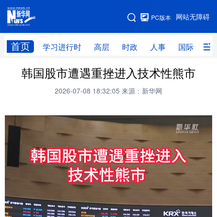
手机版
网站无障碍
PC版本
网站地图
首页
学习进行时
高层
时政
人事
国际
财
韩国股市遭遇重挫进入技术性熊市
学习进行时
高层
时政
人事
2026-07-08 18:32:05
来源：新华网
国际
财经
网评
港澳
台湾
思客智库
全球连线
教育
科技
科创
量子
体育
文化
书画
健康
军事
访谈
视频
图片
政务
法律
中央文件
金融
汽车
食品
人居
信息化
数字经济