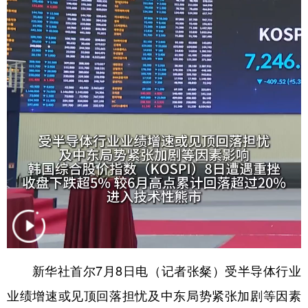
学术中国
乡村振兴
银龄
溯源中国
城市
旅游
能源
会展
彩票
娱乐
时尚
悦读
公益
一带一路
亚太网
上市公司
文化产业
地方频道
北京
天津
河北
山西
辽宁
吉林
上海
江苏
新华社首尔7月8日电（记者张粲）受半导体行业
浙江
安徽
福建
江西
业绩增速或见顶回落担忧及中东局势紧张加剧等因素