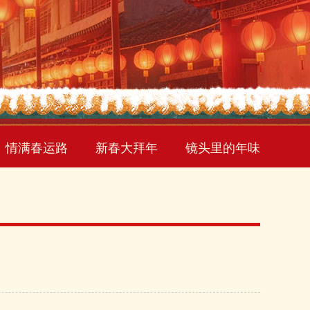
情满春运路
新春大拜年
镜头里的年味