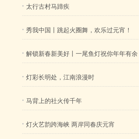
太行古村马蹄疾
秀我中国丨跳起火圈舞，欢乐过元宵！
解锁新春新美好丨一尾鱼灯祝你年年有余
灯彩长明处，江南浪漫时
马背上的社火传千年
灯火艺韵跨海峡 两岸同春庆元宵