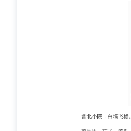
晋北小院，白墙飞檐。6
菜园里，茄子、黄瓜、