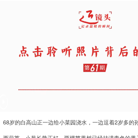
8岁的白高山正一边给小菜园浇水，一边逗着2岁多的
西葫芦、小葱长势正好，两棵苹果树已经挂满青色的果