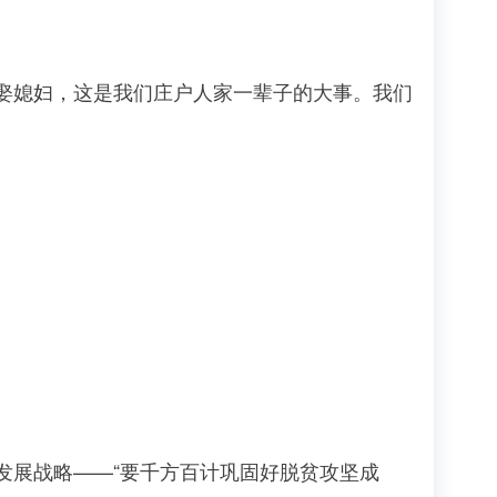
娶媳妇，这是我们庄户人家一辈子的大事。我们
展战略——“要千方百计巩固好脱贫攻坚成