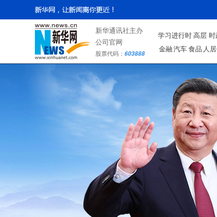
新华通讯社主办
学习进行时
高层
时
公司官网
金融
汽车
食品
人居
股票代码：
603888