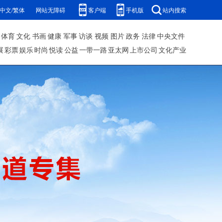
中文/繁体
网站无障碍
客户端
手机版
站内搜索
体育
文化
书画
健康
军事
访谈
视频
图片
政务
法律
中央文件
展
彩票
娱乐
时尚
悦读
公益
一带一路
亚太网
上市公司
文化产业