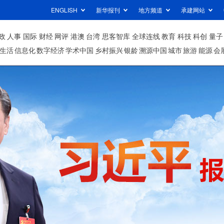
ENGLISH
新华报刊
地方频道
承建网站
政
人事
国际
财经
网评
港澳
台湾
思客智库
全球连线
教育
科技
科创
量子
生活
信息化
数字经济
学术中国
乡村振兴
银龄
溯源中国
城市
旅游
能源
会