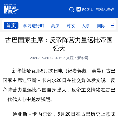
手机版
网站无障碍
PC版本
网站地图
首页
学习进行时
高层
时政
人事
国际
财
古巴国家主席：反帝阵营力量远比帝国
学习进行时
高层
时政
人事
强大
国际
财经
网评
港澳
2026-05-20 23:40:17
来源：新华网
台湾
思客智库
全球连线
教育
新华社哈瓦那5月20日电（记者蒋彪 吴昊）古巴
科技
科创
量子
体育
国家主席迪亚斯－卡内尔20日在社交媒体发文说，反
文化
书画
健康
军事
帝阵营力量远比帝国自身强大，反帝主义情绪在古巴
访谈
视频
图片
政务
一代代人心中越发强烈。
法律
中央文件
金融
汽车
迪亚斯－卡内尔说，5月20日在古巴历史上意味
食品
人居
信息化
数字经济