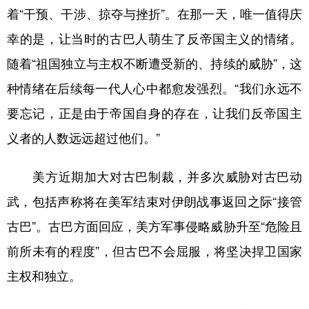
着“干预、干涉、掠夺与挫折”。在那一天，唯一值得庆
学术中国
乡村振兴
银龄
溯源中国
幸的是，让当时的古巴人萌生了反帝国主义的情绪。
城市
旅游
能源
会展
随着“祖国独立与主权不断遭受新的、持续的威胁”，这
彩票
娱乐
时尚
悦读
种情绪在后续每一代人心中都愈发强烈。“我们永远不
要忘记，正是由于帝国自身的存在，让我们反帝国主
公益
一带一路
亚太网
上市公司
义者的人数远远超过他们。”
文化产业
美方近期加大对古巴制裁，并多次威胁对古巴动
地方频道
武，包括声称将在美军结束对伊朗战事返回之际“接管
古巴”。古巴方面回应，美方军事侵略威胁升至“危险且
北京
天津
河北
山西
前所未有的程度”，但古巴不会屈服，将坚决捍卫国家
辽宁
吉林
上海
江苏
主权和独立。
浙江
安徽
福建
江西