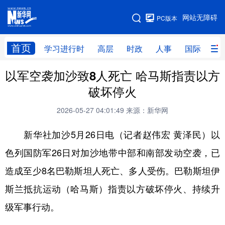
手机版
网站无障碍
PC版本
网站地图
首页
学习进行时
高层
时政
人事
国际
财
以军空袭加沙致8人死亡 哈马斯指责以方
学习进行时
高层
时政
人事
破坏停火
国际
财经
网评
港澳
2026-05-27 04:01:49
来源：新华网
台湾
思客智库
全球连线
教育
新华社加沙5月26日电（记者赵伟宏 黄泽民）以
科技
科创
量子
体育
色列国防军26日对加沙地带中部和南部发动空袭，已
文化
书画
健康
军事
造成至少8名巴勒斯坦人死亡、多人受伤。巴勒斯坦伊
访谈
视频
图片
政务
斯兰抵抗运动（哈马斯）指责以方破坏停火、持续升
法律
中央文件
金融
汽车
级军事行动。
食品
人居
信息化
数字经济