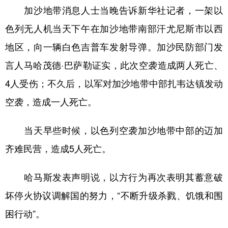
加沙地带消息人士当晚告诉新华社记者，一架以
学术中国
乡村振兴
银龄
溯源中国
色列无人机当天下午在加沙地带南部汗尤尼斯市以西
城市
旅游
能源
会展
地区，向一辆白色吉普车发射导弹。加沙民防部门发
彩票
娱乐
时尚
悦读
言人马哈茂德·巴萨勒证实，此次空袭造成两人死亡、
4人受伤；不久后，以军对加沙地带中部扎韦达镇发动
公益
一带一路
亚太网
上市公司
空袭，造成一人死亡。
文化产业
当天早些时候，以色列空袭加沙地带中部的迈加
地方频道
齐难民营，造成5人死亡。
北京
天津
河北
山西
哈马斯发表声明说，以方行为再次表明其蓄意破
辽宁
吉林
上海
江苏
坏停火协议调解国的努力，“不断升级杀戮、饥饿和围
浙江
安徽
福建
江西
困行动”。