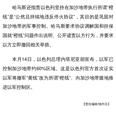
山东
河南
湖北
湖南
哈马斯还指责以色列坚持在加沙地带执行所谓“橙
广东
广西
海南
重庆
线”是“公然且持续地违反停火协议”，其目的是巩固对
四川
贵州
云南
西藏
加沙地带的军事控制。哈马斯要求协议调解国和担保
陕西
甘肃
青海
宁夏
国就“橙线”问题作出说明、公开谴责以方行为，并要求
以方立即撤回相关举措。
新疆
内蒙古
黑龙江
本月14日，以色列总理内塔尼亚胡宣布，以军已
多语种频道
控制加沙地带约60%区域。这是以色列官方首次证实
English
Español
Français
عربى
以军将撤军“黄线”改为所谓“橙线”、向加沙地带腹地推
Русский язык
日本語
한국어
进以军控制区。
Deutsch
Português
【责任编辑:钱中兵】