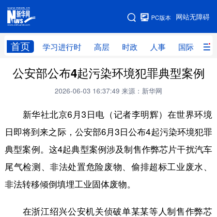
手机版
网站无障碍
PC版本
网站地图
首页
学习进行时
高层
时政
人事
国际
财
公安部公布4起污染环境犯罪典型案例
学习进行时
高层
时政
人事
2026-06-03 16:37:49
来源：新华网
国际
财经
网评
港澳
新华社北京6月3日电（记者李明辉）在世界环境
台湾
思客智库
全球连线
教育
日即将到来之际，公安部6月3日公布4起污染环境犯罪
科技
科创
量子
体育
典型案例。这4起典型案例涉及制售作弊芯片干扰汽车
文化
书画
健康
军事
尾气检测、非法处置危险废物、偷排超标工业废水、
访谈
视频
图片
政务
非法转移倾倒填埋工业固体废物。
法律
中央文件
金融
汽车
在浙江绍兴公安机关侦破单某某等人制售作弊芯
食品
人居
信息化
数字经济