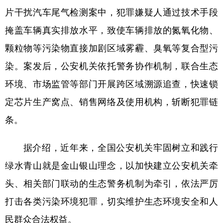
片干扰汽车尾气检测案中，犯罪嫌疑人通过技术手段
学术中国
乡村振兴
银龄
溯源中国
掩盖车辆真实排放水平，致使车辆排放的氮氧化物、
城市
旅游
能源
会展
颗粒物等污染物直接加剧区域雾霾、臭氧等复合型污
彩票
娱乐
时尚
悦读
染。案发后，公安机关依托警务协作机制，联合生态
公益
一带一路
亚太网
上市公司
环境、市场监管等部门开展跨区域溯源追查，快速锁
定芯片生产窝点、销售网络及使用机构，斩断犯罪链
文化产业
条。
地方频道
据介绍，近年来，全国公安机关牢固树立和践行
北京
天津
河北
山西
绿水青山就是金山银山理念，以加快建立公安机关牵
头、相关部门联动的生态警务机制为牵引，依法严厉
辽宁
吉林
上海
江苏
打击各类污染环境犯罪，切实维护生态环境安全和人
浙江
安徽
福建
江西
民群众合法权益。