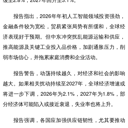
缓至2.8%，2027年回升至3.1%。
学术中国
乡村振兴
银龄
溯源中国
报告指出，2026年年初人工智能领域投资强劲，
城市
旅游
能源
会展
金融条件较为宽松，贸易紧张局势有所缓和，全球经
彩票
娱乐
时尚
悦读
济表现好于预期。但中东冲突扰乱能源运输和供应，
推高能源及关键工业投入品价格，加剧通胀压力，削
公益
一带一路
亚太网
上市公司
弱市场信心，并拖累家庭消费和企业活动。
文化产业
报告警告，动荡持续越久，对经济和社会的影响
地方频道
越大。如果相关扰动持续至2027年，全球经济增速或
将进一步下调，2026年为2.1%，2027年为1.8%，部
北京
天津
河北
山西
分经济体可能陷入或接近衰退，失业率也将上升。
辽宁
吉林
上海
江苏
浙江
安徽
福建
江西
报告强调，各国应加强供应链韧性，尤其要推动