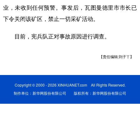
业，未收到任何预警。事发后，瓦图曼德里市市长已
学术中国
乡村振兴
银龄
溯源中国
下令关闭该矿区，禁止一切采矿活动。
城市
旅游
能源
会展
目前，宪兵队正对事故原因进行调查。
彩票
娱乐
时尚
悦读
公益
一带一路
亚太网
上市公司
【责任编辑:刘子丫】
文化产业
Copyright © 2000 - 2026 XINHUANET.com All Rights Reserved.
地方频道
制作单位：新华网股份有限公司 版权所有：新华网股份有限公司
北京
天津
河北
山西
辽宁
吉林
上海
江苏
浙江
安徽
福建
江西