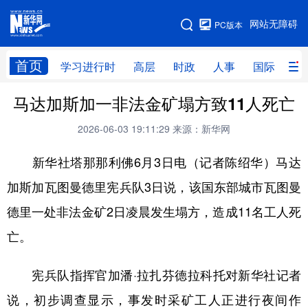
手机版
网站无障碍
PC版本
网站地图
首页
学习进行时
高层
时政
人事
国际
财
马达加斯加一非法金矿塌方致11人死亡
学习进行时
高层
时政
人事
2026-06-03 19:11:29
来源：新华网
国际
财经
网评
港澳
新华社塔那那利佛6月3日电（记者陈绍华）马达
台湾
思客智库
全球连线
教育
加斯加瓦图曼德里宪兵队3日说，该国东部城市瓦图曼
科技
科创
量子
体育
德里一处非法金矿2日凌晨发生塌方，造成11名工人死
文化
书画
健康
军事
亡。
访谈
视频
图片
政务
宪兵队指挥官加潘·拉扎芬德拉科托对新华社记者
法律
中央文件
金融
汽车
说，初步调查显示，事发时采矿工人正进行夜间作
食品
人居
信息化
数字经济