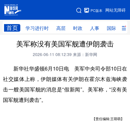
手机版
网站无障碍
PC版本
网站地图
首页
学习进行时
高层
时政
人事
国际
财
美军称没有美国军舰遭伊朗袭击
学习进行时
高层
时政
人事
2026-06-11 08:12:39
来源：新华网
国际
财经
网评
港澳
新华社华盛顿6月10日电 美军中央司令部10日在
台湾
思客智库
全球连线
教育
社交媒体上称，伊朗媒体有关伊朗在霍尔木兹海峡袭
科技
科创
量子
体育
击一艘美国军舰的消息是“假新闻”。美军称，“没有美
文化
书画
健康
军事
国军舰遭到袭击”。
访谈
视频
图片
政务
法律
中央文件
金融
汽车
【责任编辑:王萌萌】
食品
人居
信息化
数字经济