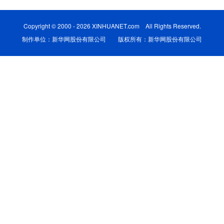
学术中国
乡村振兴
银龄
溯源中国
Copyright © 2000 - 2026 XINHUANET.com All Rights Reserved.
制作单位：新华网股份有限公司 版权所有：新华网股份有限公司
城市
旅游
能源
会展
彩票
娱乐
时尚
悦读
公益
一带一路
亚太网
上市公司
文化产业
地方频道
北京
天津
河北
山西
辽宁
吉林
上海
江苏
浙江
安徽
福建
江西