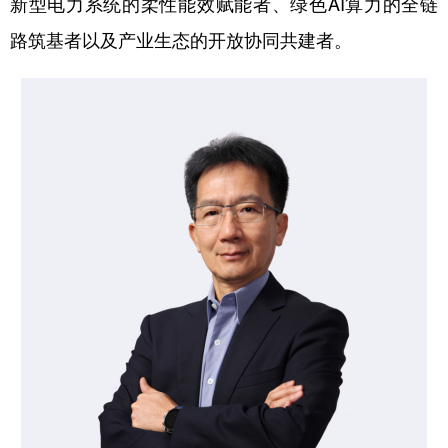
新型电力系统的柔性能效赋能者、绿色AI算力的全链
山东
河南
湖北
湖南
路筑基者以及产业生态的开放协同共建者。
广东
广西
海南
重庆
四川
贵州
云南
西藏
陕西
甘肃
青海
宁夏
新疆
内蒙古
黑龙江
多语种频道
English
Español
Français
عربى
Русский язык
日本語
한국어
Deutsch
Português