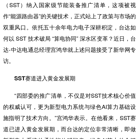
（SST）纳入国家级节能装备推广清单，这项被视
学术中国
乡村振兴
银龄
溯源中国
作“能源路由器”的关键技术，正式站上了政策与市场的
城市
旅游
能源
会展
双重风口。依托五十余年电力电子深耕积淀，台达如
何以 SST 技术破局 “算电协同” 深水区变革？近日，台
彩票
娱乐
时尚
悦读
达-中达电通总经理宫鸿华就上述问题接受了新华网专
公益
一带一路
亚太网
上市公司
访。
文化产业
SST赛道进入黄金发展期
地方频道
“四部委的推广清单，不仅是对SST技术核心价值
北京
天津
河北
山西
的权威认可，更为新型电力系统与绿色AI算力基础设
辽宁
吉林
上海
江苏
施指明了技术方向。”宫鸿华表示。在他看来，SST赛
浙江
安徽
福建
江西
道已进入黄金发展期，而台达的定位非常清晰，即做