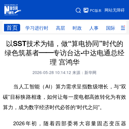
手机版
网站无障碍
PC版本
网站地图
首页
学习进行时
高层
时政
人事
国际
财
以SST技术为锚，做“算电协同”时代的
学习进行时
高层
时政
人事
绿色筑基者——专访台达-中达电通总经
国际
财经
网评
港澳
理 宫鸿华
台湾
思客智库
全球连线
教育
2026-05-28 10:14:12
来源：新华网
科技
科创
量子
体育
当人工智能（AI）算力需求呈指数级增长，与“双
文化
书画
健康
军事
碳”目标狭路相逢，如何让每一度电都高效转化为有效
访谈
视频
图片
政务
算力，成为数字经济时代必答的“时代之问”。
法律
中央文件
金融
汽车
2026年初，随着四部委将大容量固态变压器
食品
人居
信息化
数字经济