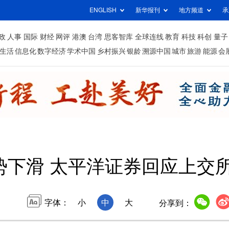
ENGLISH
新华报刊
地方频道
承
政
人事
国际
财经
网评
港澳
台湾
思客智库
全球连线
教育
科技
科创
量子
生活
信息化
数字经济
学术中国
乡村振兴
银龄
溯源中国
城市
旅游
能源
会
势下滑 太平洋证券回应上交
字体：
小
中
大
分享到：