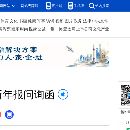
建网站
网站无障碍
客户端
手机版
站内搜索
体育
文化
书画
健康
军事
访谈
视频
图片
政务
法律
中央文件
展
彩票
娱乐
时尚
悦读
公益
一带一路
亚太网
上市公司
文化产业
所年报问询函