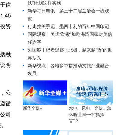
扶”计划这样实施
益于信
新华每日电讯丨
第三十二届兰洽会一线观
.45
察
票投资
行走拉美手记丨墨西卡利的百年中国印记
国际观察丨
美式“勒索”加剧海湾国家对美信
任赤字
列国鉴丨记者观察：北极，越来越“热”的世
括融
界尽头
说明
新华视点丨
各地多举措推动文旅产业融合
发展
年，公
格遵循
水电、风电、光伏，怎
新华全媒+
公司
么听懂同一个“指挥
官”？
控。