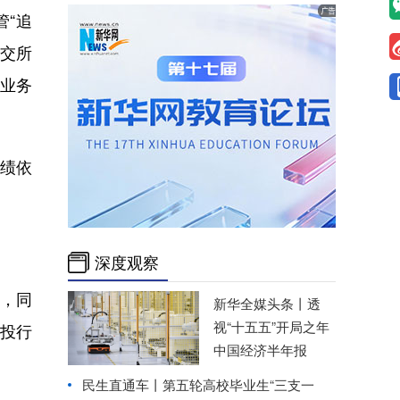
“追
上交所
用业务
业绩依
。
深度观察
元，同
新华全媒头条丨
透
视“十五五”开局之年
、投行
中国经济半年报
民生直通车丨
第五轮高校毕业生“三支一