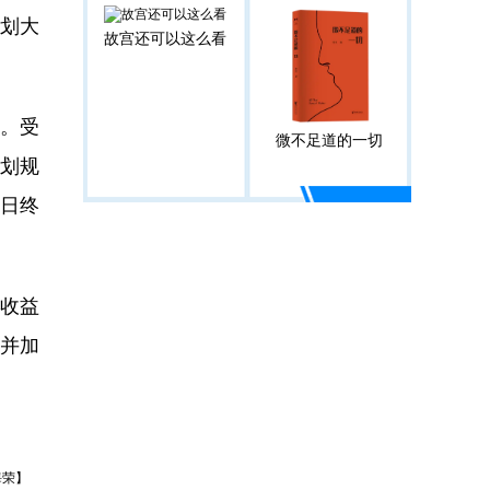
划大
故宫还可以这么看
。受
微不足道的一切
划规
1日终
收益
并加
海荣】