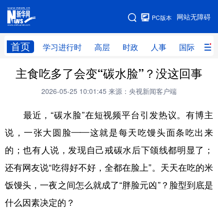
手机版
网站无障碍
PC版本
网站地图
首页
学习进行时
高层
时政
人事
国际
财
主食吃多了会变“碳水脸”？没这回事
学习进行时
高层
时政
人事
2026-05-25 10:01:45
来源：央视新闻客户端
国际
财经
网评
港澳
最近，“碳水脸”在短视频平台引发热议。有博主
台湾
思客智库
全球连线
教育
说，一张大圆脸——这就是每天吃馒头面条吃出来
科技
科创
量子
体育
的；也有人说，发现自己戒碳水后下颌线都明显了；
文化
书画
健康
军事
还有网友说“吃得好不好，全都在脸上”。天天在吃的米
访谈
视频
图片
政务
饭馒头，一夜之间怎么就成了“胖脸元凶”？脸型到底是
法律
中央文件
金融
汽车
什么因素决定的？
食品
人居
信息化
数字经济