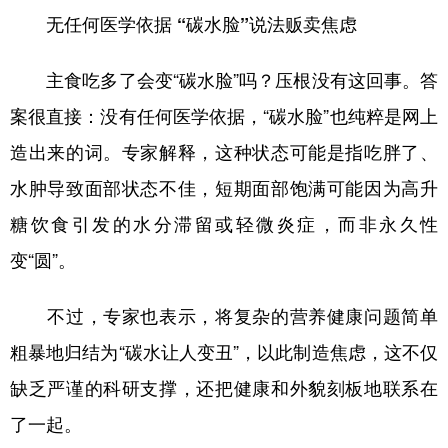
无任何医学依据 “碳水脸”说法贩卖焦虑
学术中国
乡村振兴
银龄
溯源中国
主食吃多了会变“碳水脸”吗？压根没有这回事。答
城市
旅游
能源
会展
案很直接：没有任何医学依据，“碳水脸”也纯粹是网上
彩票
娱乐
时尚
悦读
造出来的词。专家解释，这种状态可能是指吃胖了、
公益
一带一路
亚太网
上市公司
水肿导致面部状态不佳，短期面部饱满可能因为高升
文化产业
糖饮食引发的水分滞留或轻微炎症，而非永久性
变“圆”。
地方频道
不过，专家也表示，将复杂的营养健康问题简单
北京
天津
河北
山西
粗暴地归结为“碳水让人变丑”，以此制造焦虑，这不仅
辽宁
吉林
上海
江苏
缺乏严谨的科研支撑，还把健康和外貌刻板地联系在
浙江
安徽
福建
江西
了一起。