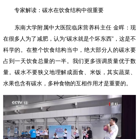
山东
河南
湖北
湖南
专家解读：碳水在饮食结构中很重要
广东
广西
海南
重庆
东南大学附属中大医院临床营养科主任 金晖：现
四川
贵州
云南
西藏
在很多人为了减肥，认为“碳水就是个坏东西”，这是不
陕西
甘肃
青海
宁夏
科学的。在整个饮食结构当中，绝大部分人的碳水要
新疆
内蒙古
黑龙江
占到一天饮食总量的一半。我们更多强调质量优于数
量。碳水不要狭义地理解成面食、米饭，其实蔬菜、
多语种频道
水果也含有碳水，多种食物的互相作用才是重要的。
English
Español
Français
عربى
Русский язык
日本語
한국어
Deutsch
Português