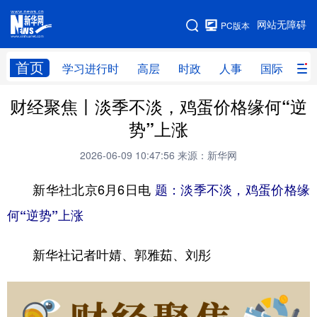
手机版
网站无障碍
PC版本
网站地图
首页
学习进行时
高层
时政
人事
国际
财
财经聚焦丨淡季不淡，鸡蛋价格缘何“逆
学习进行时
高层
时政
人事
势”上涨
国际
财经
网评
港澳
2026-06-09 10:47:56
来源：新华网
台湾
思客智库
全球连线
教育
新华社北京6月6日电
题：淡季不淡，鸡蛋价格缘
科技
科创
量子
体育
何“逆势”上涨
文化
书画
健康
军事
新华社记者叶婧、郭雅茹、刘彤
访谈
视频
图片
政务
法律
中央文件
金融
汽车
食品
人居
信息化
数字经济