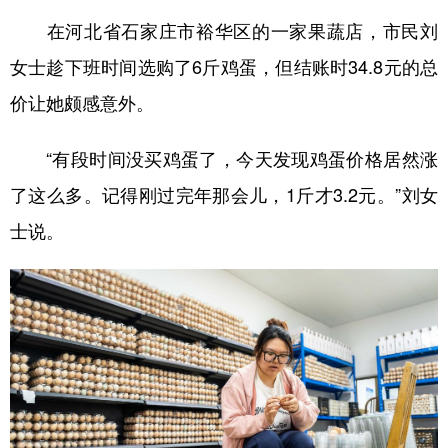
山东
河南
湖北
湖南
在河北省石家庄市裕华区的一家果蔬店，市民刘
广东
广西
海南
重庆
女士趁下班时间选购了6斤鸡蛋，但结账时34.8元的总
四川
贵州
云南
西藏
价让她颇感意外。
陕西
甘肃
青海
宁夏
“有段时间没买鸡蛋了，今天发现鸡蛋价格居然涨
新疆
内蒙古
黑龙江
了这么多。记得刚过完年那会儿，1斤才3.2元。”刘女
士说。
多语种频道
English
Español
Français
عربى
Русский язык
日本語
한국어
Deutsch
Português