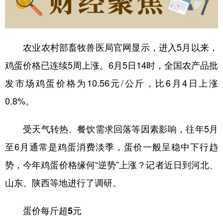
学术中国
乡村振兴
银龄
溯源中国
城市
旅游
能源
会展
农业农村部畜牧兽医局官网显示，进入5月以来，
彩票
娱乐
时尚
悦读
鸡蛋价格已连续5周上涨。6月5日14时，全国农产品批
发市场鸡蛋价格为10.56元/公斤，比6月4日上涨
公益
一带一路
亚太网
上市公司
0.8%。
文化产业
受天气转热、餐饮需求回落等因素影响，往年5月
地方频道
至6月通常是鸡蛋消费淡季，蛋价一般呈稳中下行趋
北京
天津
河北
山西
势，今年鸡蛋价格缘何“逆势”上涨？记者近日到河北、
山东、陕西等地进行了调研。
辽宁
吉林
上海
江苏
浙江
安徽
福建
江西
蛋价每斤超5元