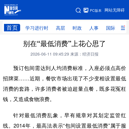
手机版
网站无障碍
PC版本
网站地图
首页
学习进行时
高层
时政
人事
国际
财
别在“最低消费”上花心思了
学习进行时
高层
时政
人事
2026-06-11 09:45:29
来源：经济日报
国际
财经
网评
港澳
预订包间需达到人均消费标准，入座必须点高价
台湾
思客智库
全球连线
教育
招牌菜……近期，餐饮市场出现了不少变相设置最低
科技
科创
量子
体育
消费的套路，许多消费者被迫超量点餐，既多花冤枉
文化
书画
健康
军事
钱，又造成食物浪费。
访谈
视频
图片
政务
针对最低消费乱象，早有规章对其划定监管红
法律
中央文件
金融
汽车
线。2014年，最高法表示“包间设置最低消费”属于服
食品
人居
信息化
数字经济