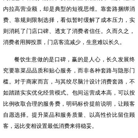
山东
河南
湖北
湖南
内拉高营业额，却是典型的短视思维。靠套路捆绑消
广东
广西
海南
重庆
费、靠规则限制选择，看似暂时缓解了成本压力，实
四川
贵州
云南
西藏
则消耗了门店口碑、透支了消费者信任。久而久之，
陕西
甘肃
青海
宁夏
消费者用脚投票，门店客流减少，生意难以长久。
新疆
内蒙古
黑龙江
餐饮生意做的是口碑，赢的是人心，长久发展终
究要靠菜品品质和贴心服务，而非各种套路与隐形门
多语种频道
槛。对于商家而言，与其绞尽脑汁设计消费套路，不
English
Español
Français
عربى
如踏踏实实优化经营模式。包间运营成本高，可以按
Русский язык
日本語
한국어
比例收取合理的服务费，明码标价提前说明，让顾客
自愿选择。提升菜品和服务质量、以高性价比留住顾
Deutsch
Português
客，远比变相设置最低消费来得稳妥。