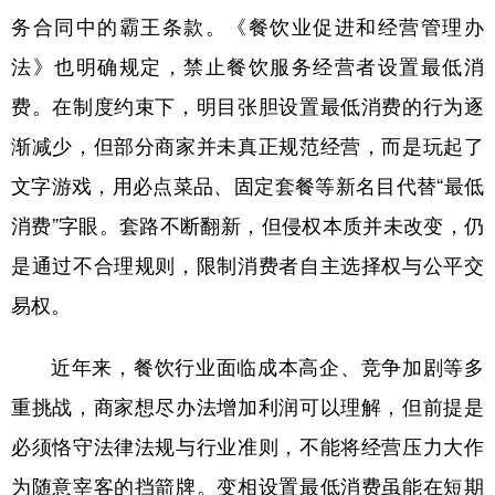
务合同中的霸王条款。《餐饮业促进和经营管理办
学术中国
乡村振兴
银龄
溯源中国
法》也明确规定，禁止餐饮服务经营者设置最低消
城市
旅游
能源
会展
费。在制度约束下，明目张胆设置最低消费的行为逐
彩票
娱乐
时尚
悦读
渐减少，但部分商家并未真正规范经营，而是玩起了
公益
一带一路
亚太网
上市公司
文字游戏，用必点菜品、固定套餐等新名目代替“最低
消费”字眼。套路不断翻新，但侵权本质并未改变，仍
文化产业
是通过不合理规则，限制消费者自主选择权与公平交
易权。
地方频道
北京
天津
河北
山西
近年来，餐饮行业面临成本高企、竞争加剧等多
重挑战，商家想尽办法增加利润可以理解，但前提是
辽宁
吉林
上海
江苏
必须恪守法律法规与行业准则，不能将经营压力大作
浙江
安徽
福建
江西
为随意宰客的挡箭牌。变相设置最低消费虽能在短期