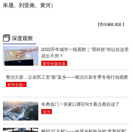
朱晟、刘亚南、黄河）
【责任编辑:成岚 】
深度观察
2022开年城市一线观察｜“黑科技”何以在这里
层出不穷？
新华全媒头条
整治欠薪，让农民工安“薪”返乡——根治欠薪冬季专项行动观察
新华全媒+
冬奥临门！张家口赛区N大看点都在这了
追光
解码“亿元村”——中原乡村振兴的“李寨探索”