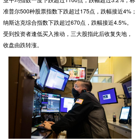
山东
河南
湖北
湖南
准普尔500种股票指数下跌超过175点，跌幅接近4%；
广东
广西
海南
重庆
纳斯达克综合指数下跌超过670点，跌幅接近4.5%。
四川
贵州
云南
西藏
受到投资者逢低买入推动，三大股指此后收复失地，
陕西
甘肃
青海
宁夏
收盘由跌转涨。
新疆
内蒙古
黑龙江
多语种频道
English
Español
Français
عربى
Русский язык
日本語
한국어
Deutsch
Português