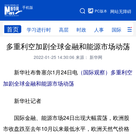
手机版
手机版
PC版本
网站无障碍
网站地图
首页
学习进行时
高层
时政
人事
国际
财
多重利空加剧全球金融和能源市场动荡
学习进行时
高层
时政
人事
2022-01-25 14:30:06
来源： 新华网
国际
财经
网评
港澳
新华社布鲁塞尔1月24日电
台湾
思客智库
全球连线
（国际观察）多重利空
教育
加剧全球金融和能源市场动荡
科技
科创
量子
体育
文化
书画
健康
军事
新华社记者
访谈
视频
图片
政务
国际金融、能源市场24日出现大幅震荡，欧洲股
法律
中央文件
金融
汽车
市收盘跌至去年10月以来最低水平，欧洲天然气价格
食品
人居
信息化
数字经济