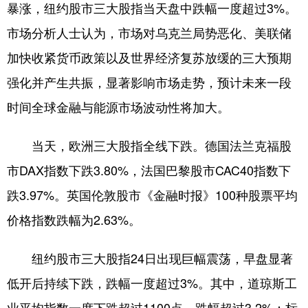
暴涨，纽约股市三大股指当天盘中跌幅一度超过3%。
学术中国
乡村振兴
银龄
溯源中国
市场分析人士认为，市场对乌克兰局势恶化、美联储
加快收紧货币政策以及世界经济复苏放缓的三大预期
城市
旅游
能源
会展
强化并产生共振，显著影响市场走势，预计未来一段
彩票
娱乐
时尚
悦读
时间全球金融与能源市场波动性将加大。
公益
一带一路
亚太网
上市公司
文化产业
当天，欧洲三大股指全线下跌。德国法兰克福股
市DAX指数下跌3.80%，法国巴黎股市CAC40指数下
跌3.97%。英国伦敦股市《金融时报》100种股票平均
地方频道
价格指数跌幅为2.63%。
北京
天津
河北
山西
辽宁
吉林
上海
江苏
纽约股市三大股指24日出现巨幅震荡，早盘显著
低开后持续下跌，跌幅一度超过3%。其中，道琼斯工
浙江
安徽
福建
江西
业平均指数一度下跌超过1100点，跌幅超过3.2%；标