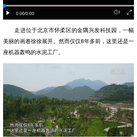
学术中国
乡村振兴
银龄
溯源中国
0:00
/0:00
城市
旅游
能源
会展
走进位于北京市怀柔区的金隅兴发科技园，一幅
彩票
娱乐
时尚
悦读
美丽的画卷徐徐展开。然而仅仅8年多前，这里还是一
公益
一带一路
亚太网
上市公司
座机器轰鸣的水泥工厂。
文化产业
地方频道
北京
天津
河北
山西
辽宁
吉林
上海
江苏
浙江
安徽
福建
江西