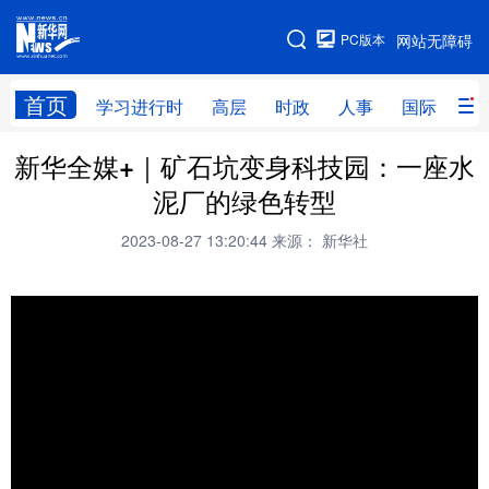
手机版
PC版本
网站无障碍
网站地图
首页
学习进行时
高层
时政
人事
国际
财
新华全媒+｜矿石坑变身科技园：一座水
学习进行时
高层
时政
人事
泥厂的绿色转型
国际
财经
网评
港澳
2023-08-27 13:20:44
来源： 新华社
台湾
思客智库
全球连线
教育
科技
科创
量子
体育
文化
书画
健康
军事
访谈
视频
图片
政务
法律
中央文件
金融
汽车
食品
人居
信息化
数字经济