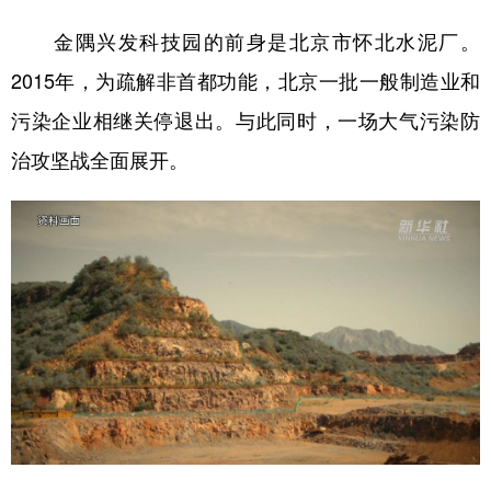
山东
河南
湖北
湖南
金隅兴发科技园的前身是北京市怀北水泥厂。
广东
广西
海南
重庆
2015年，为疏解非首都功能，北京一批一般制造业和
四川
贵州
云南
西藏
污染企业相继关停退出。与此同时，一场大气污染防
陕西
甘肃
青海
宁夏
治攻坚战全面展开。
新疆
内蒙古
黑龙江
多语种频道
English
Español
Français
عربى
Русский язык
日本語
한국어
Deutsch
Português