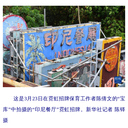
山东
河南
湖北
湖南
广东
广西
海南
重庆
四川
贵州
云南
西藏
陕西
甘肃
青海
宁夏
新疆
内蒙古
黑龙江
多语种频道
English
Español
Français
عربى
Русский язык
日本語
한국어
这是3月23日在霓虹招牌保育工作者陈倩文的“宝
Deutsch
Português
库”中拍摄的“印尼餐厅”霓虹招牌。新华社记者 陈铎
摄