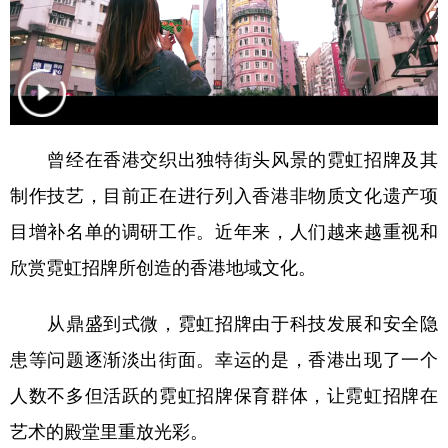
学术中国
乡村振兴
银龄
溯源中国
城市
旅游
能源
会展
彩票
娱乐
时尚
悦读
曾经在香港交织出独特街头风景的霓虹招牌及其
公益
一带一路
亚太网
上市公司
制作技艺，目前正在进行列入香港非物质文化遗产项
文化产业
目增补名单的调研工作。近年来，人们越来越重视和
欣赏霓虹招牌所创造的香港地域文化。
地方频道
从鼎盛到式微，霓虹招牌由于科技发展和安全隐
北京
天津
河北
山西
患等问题逐渐淡出街面。幸运的是，香港出现了一个
辽宁
吉林
上海
江苏
人数不多但活跃的霓虹招牌保育群体，让霓虹招牌在
浙江
安徽
福建
江西
艺术的殿堂里重放光彩。