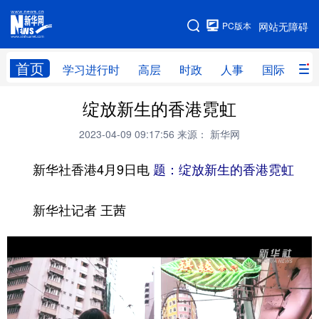
手机版
PC版本
网站无障碍
网站地图
首页
学习进行时
高层
时政
人事
国际
财
绽放新生的香港霓虹
学习进行时
高层
时政
人事
2023-04-09 09:17:56
来源： 新华网
国际
财经
网评
港澳
新华社香港4月9日电
台湾
思客智库
题：绽放新生的香港霓虹
全球连线
教育
科技
科创
量子
体育
新华社记者 王茜
文化
书画
健康
军事
访谈
视频
图片
政务
法律
中央文件
金融
汽车
食品
人居
信息化
数字经济