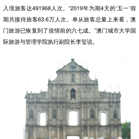
入境旅客达491968人次。“2019年为期4天的‘五一’假
学术中国
乡村振兴
银龄
溯源中国
期共接待旅客63.6万人次。单从旅客总量上来看，澳
城市
旅游
能源
会展
门旅游已恢复到了疫情前的六七成。”澳门城市大学国
彩票
娱乐
时尚
悦读
际旅游与管理学院执行副院长李玺说。
公益
一带一路
亚太网
上市公司
文化产业
地方频道
北京
天津
河北
山西
辽宁
吉林
上海
江苏
浙江
安徽
福建
江西