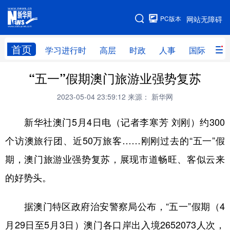
手机版
PC版本
网站无障碍
网站地图
首页
学习进行时
高层
时政
人事
国际
财
“五一”假期澳门旅游业强势复苏
学习进行时
高层
时政
人事
2023-05-04 23:59:12
来源： 新华网
国际
财经
网评
港澳
新华社澳门5月4日电（记者李寒芳 刘刚）约300
台湾
思客智库
全球连线
教育
个访澳旅行团、近50万旅客……刚刚过去的“五一”假
科技
科创
量子
体育
期，澳门旅游业强势复苏，展现市道畅旺、客似云来
文化
书画
健康
军事
的好势头。
访谈
视频
图片
政务
据澳门特区政府治安警察局公布，“五一”假期（4
法律
中央文件
金融
汽车
月29日至5月3日）澳门各口岸出入境2652073人次，
食品
人居
信息化
数字经济