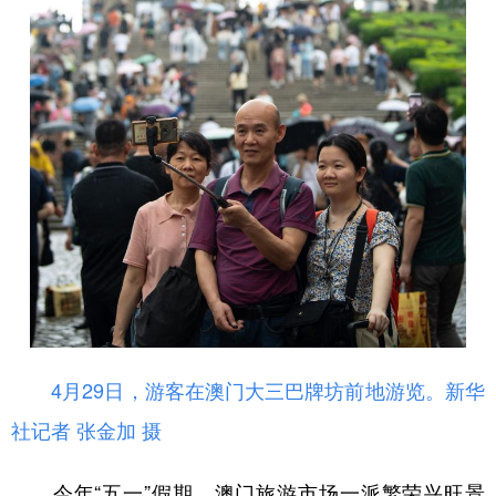
山东
河南
湖北
湖南
广东
广西
海南
重庆
四川
贵州
云南
西藏
陕西
甘肃
青海
宁夏
新疆
内蒙古
黑龙江
多语种频道
English
Español
Français
عربى
Русский язык
日本語
한국어
4月29日，游客在澳门大三巴牌坊前地游览。
新华
Deutsch
Português
社记者 张金加 摄
今年“五一”假期，澳门旅游市场一派繁荣兴旺景