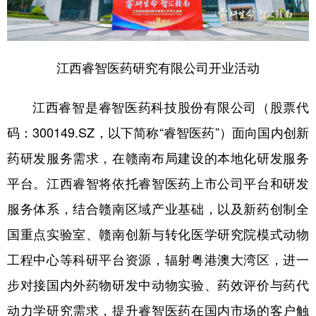
山东
河南
湖北
湖南
广东
广西
海南
重庆
四川
贵州
云南
西藏
江西睿智医药研究有限公司开业活动
陕西
甘肃
青海
宁夏
江西睿智是睿智医药科技股份有限公司（股票代
新疆
内蒙古
黑龙江
码：300149.SZ，以下简称“睿智医药”）面向国内创新
药研发服务需求，在赣南布局建设的本地化研发服务
多语种频道
平台。江西睿智将依托睿智医药上市公司平台和研发
English
Español
Français
عربى
服务体系，结合赣南区域产业基础，以及新药创制全
国重点实验室、赣南创新与转化医学研究院模式动物
Русский язык
日本語
한국어
工程中心等科研平台资源，辐射粤港澳大湾区，进一
Deutsch
Português
步对接国内外药物研发中动物实验、药效评价与药代
动力学研究需求，提升睿智医药在国内市场的客户触