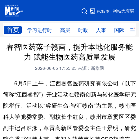
手机版
网站无障碍
PC版本
网站地图
首页
学习进行时
高层
时政
人事
国际
财
睿智医药落子赣南，提升本地化服务能
学习进行时
高层
时政
人事
力 赋能生物医药高质量发展
国际
财经
网评
港澳
2026-06-05 17:55:25
来源：新华网
台湾
思客智库
全球连线
教育
6月5日上午，江西睿智医药研究有限公司（以下
科技
科创
量子
体育
简称“江西睿智”）开业活动在赣南创新与转化医学研究
文化
书画
健康
军事
院举行。活动以“睿研生命·智汇赣南”为主题，赣南医
访谈
视频
图片
政务
科大学党委常委、副校长李红良，赣州市章贡区区委
法律
中央文件
金融
汽车
副书记吕浩泳，章贡高新区管委会主任王景明，研究
食品
人居
信息化
数字经济