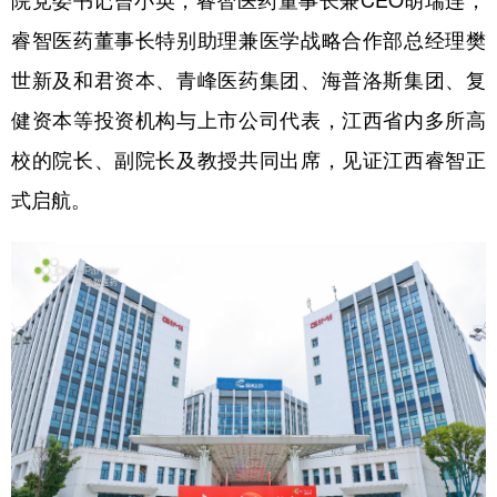
院党委书记曾小英，睿智医药董事长兼CEO胡瑞连，
睿智医药董事长特别助理兼医学战略合作部总经理樊
学术中国
乡村振兴
银龄
溯源中国
世新及和君资本、青峰医药集团、海普洛斯集团、复
城市
旅游
能源
会展
健资本等投资机构与上市公司代表，江西省内多所高
彩票
娱乐
时尚
悦读
校的院长、副院长及教授共同出席，见证江西睿智正
公益
一带一路
亚太网
上市公司
式启航。
文化产业
地方频道
北京
天津
河北
山西
辽宁
吉林
上海
江苏
浙江
安徽
福建
江西