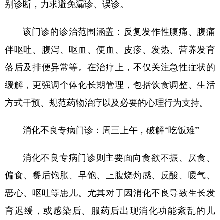
山东
河南
湖北
湖南
别诊断，力求避免漏诊、误诊。
广东
广西
海南
重庆
该门诊的诊治范围涵盖：反复发作性腹痛、腹痛
四川
贵州
云南
西藏
伴呕吐、腹泻、呕血、便血、皮疹、发热、营养发育
陕西
甘肃
青海
宁夏
落后及排便异常等。在治疗上，不仅关注急性症状的
缓解，更强调个体化长期管理，包括饮食调整、生活
新疆
内蒙古
黑龙江
方式干预、规范药物治疗以及必要的心理行为支持。
多语种频道
消化不良专病门诊：周三上午，破解“吃饭难”
English
Español
Français
عربى
消化不良专病门诊则主要面向食欲不振、厌食、
Русский язык
日本語
한국어
偏食、餐后饱胀、早饱、上腹烧灼感、反酸、嗳气、
Deutsch
Português
恶心、呕吐等患儿。尤其对于因消化不良导致生长发
育迟缓，或感染后、服药后出现消化功能紊乱的儿