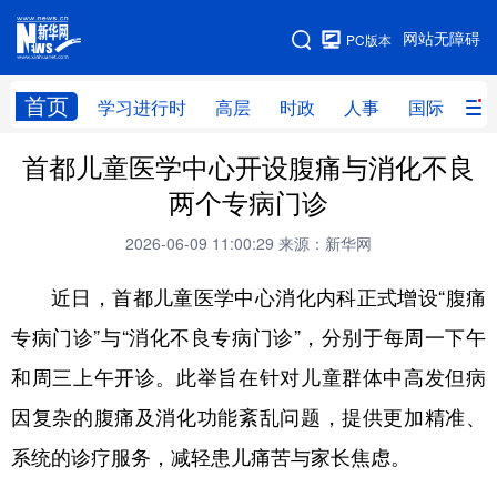
手机版
网站无障碍
PC版本
网站地图
首页
学习进行时
高层
时政
人事
国际
财
首都儿童医学中心开设腹痛与消化不良
学习进行时
高层
时政
人事
两个专病门诊
国际
财经
网评
港澳
2026-06-09 11:00:29
来源：新华网
台湾
思客智库
全球连线
教育
近日，首都儿童医学中心消化内科正式增设“腹痛
科技
科创
量子
体育
专病门诊”与“消化不良专病门诊”，分别于每周一下午
文化
书画
健康
军事
和周三上午开诊。此举旨在针对儿童群体中高发但病
访谈
视频
图片
政务
因复杂的腹痛及消化功能紊乱问题，提供更加精准、
法律
中央文件
金融
汽车
系统的诊疗服务，减轻患儿痛苦与家长焦虑。
食品
人居
信息化
数字经济