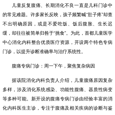
儿童反复腹痛、长期消化不良一直是儿科门诊中
学术中国
乡村振兴
银龄
溯源中国
的常见难题。许多家长反映，孩子频繁喊“肚子疼”却查
城市
旅游
能源
会展
不出明确原因，或是不爱吃饭、饭后腹胀、生长迟
彩票
娱乐
时尚
悦读
缓，却往往被简单归咎于“挑食”。为此，首都儿童医学
中心消化内科整合优质医疗资源，开设两个特色专病
公益
一带一路
亚太网
上市公司
门诊，以提升诊断准确率与治疗系统性。
文化产业
腹痛专病门诊：周一下午，聚焦复杂病因
地方频道
据该院消化内科负责人介绍，儿童腹痛原因复杂
北京
天津
河北
山西
多样，涉及消化系统感染、功能性腹痛、器质性病变
辽宁
吉林
上海
江苏
等多种可能。新开设的腹痛专病门诊由经验丰富的消
浙江
安徽
福建
江西
化内科医生主诊，专注于腹痛及相关疾病的诊断与鉴