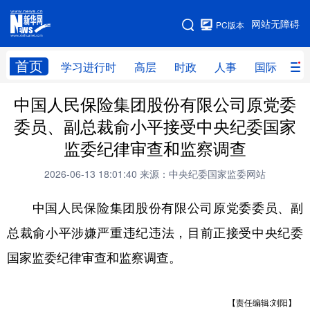
手机版
网站无障碍
PC版本
网站地图
首页
学习进行时
高层
时政
人事
国际
财
中国人民保险集团股份有限公司原党委
学习进行时
高层
时政
人事
委员、副总裁俞小平接受中央纪委国家
国际
财经
网评
港澳
监委纪律审查和监察调查
台湾
思客智库
全球连线
教育
2026-06-13 18:01:40
来源：中央纪委国家监委网站
科技
科创
量子
体育
中国人民保险集团股份有限公司原党委委员、副
文化
书画
健康
军事
总裁俞小平涉嫌严重违纪违法，目前正接受中央纪委
访谈
视频
图片
政务
国家监委纪律审查和监察调查。
法律
中央文件
金融
汽车
【责任编辑:刘阳】
食品
人居
信息化
数字经济