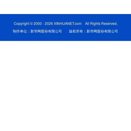
学术中国
乡村振兴
银龄
溯源中国
Copyright © 2000 - 2026 XINHUANET.com All Rights Reserved.
城市
旅游
能源
会展
制作单位：新华网股份有限公司 版权所有：新华网股份有限公司
彩票
娱乐
时尚
悦读
公益
一带一路
亚太网
上市公司
文化产业
地方频道
北京
天津
河北
山西
辽宁
吉林
上海
江苏
浙江
安徽
福建
江西