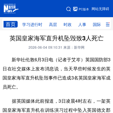
手机版
网站无障碍
PC版本
网站地图
首页
学习进行时
高层
时政
人事
国际
财
英国皇家海军直升机坠毁致3人死亡
学习进行时
高层
时政
人事
2026-06-04 09:10:31
来源：新华网
国际
财经
网评
港澳
新华社伦敦6月3日电（记者于艾岑）英国国防部3
台湾
思客智库
全球连线
教育
日在社交媒体上发布消息说，当天早些时候发生的英
科技
科创
量子
体育
国皇家海军直升机坠毁事件已造成3名英国皇家海军成
文化
书画
健康
军事
员死亡。
访谈
视频
图片
政务
据英国媒体此前报道，3日凌晨4时左右，一架英
法律
中央文件
金融
汽车
国皇家海军直升机在训练演习过程中坠入英国德文郡
食品
人居
信息化
数字经济