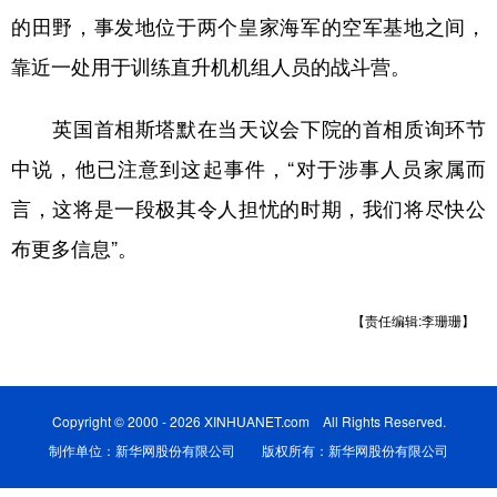
的田野，事发地位于两个皇家海军的空军基地之间，
学术中国
乡村振兴
银龄
溯源中国
靠近一处用于训练直升机机组人员的战斗营。
城市
旅游
能源
会展
英国首相斯塔默在当天议会下院的首相质询环节
彩票
娱乐
时尚
悦读
中说，他已注意到这起事件，“对于涉事人员家属而
公益
一带一路
亚太网
上市公司
言，这将是一段极其令人担忧的时期，我们将尽快公
文化产业
布更多信息”。
地方频道
【责任编辑:李珊珊】
北京
天津
河北
山西
辽宁
吉林
上海
江苏
Copyright © 2000 - 2026 XINHUANET.com All Rights Reserved.
制作单位：新华网股份有限公司 版权所有：新华网股份有限公司
浙江
安徽
福建
江西