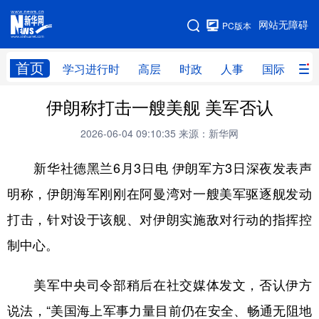
手机版
网站无障碍
PC版本
网站地图
首页
学习进行时
高层
时政
人事
国际
财
伊朗称打击一艘美舰 美军否认
学习进行时
高层
时政
人事
2026-06-04 09:10:35
来源：新华网
国际
财经
网评
港澳
新华社德黑兰6月3日电 伊朗军方3日深夜发表声
台湾
思客智库
全球连线
教育
明称，伊朗海军刚刚在阿曼湾对一艘美军驱逐舰发动
科技
科创
量子
体育
打击，针对设于该舰、对伊朗实施敌对行动的指挥控
文化
书画
健康
军事
制中心。
访谈
视频
图片
政务
美军中央司令部稍后在社交媒体发文，否认伊方
法律
中央文件
金融
汽车
说法，“美国海上军事力量目前仍在安全、畅通无阻地
食品
人居
信息化
数字经济