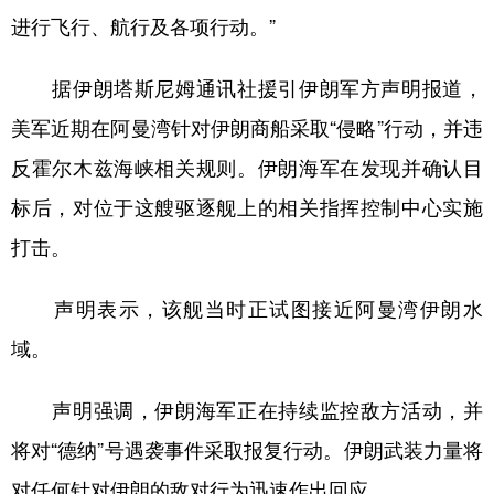
进行飞行、航行及各项行动。”
学术中国
乡村振兴
银龄
溯源中国
据伊朗塔斯尼姆通讯社援引伊朗军方声明报道，
城市
旅游
能源
会展
美军近期在阿曼湾针对伊朗商船采取“侵略”行动，并违
彩票
娱乐
时尚
悦读
反霍尔木兹海峡相关规则。伊朗海军在发现并确认目
公益
一带一路
亚太网
上市公司
标后，对位于这艘驱逐舰上的相关指挥控制中心实施
文化产业
打击。
声明表示，该舰当时正试图接近阿曼湾伊朗水
地方频道
域。
北京
天津
河北
山西
辽宁
吉林
上海
江苏
声明强调，伊朗海军正在持续监控敌方活动，并
将对“德纳”号遇袭事件采取报复行动。伊朗武装力量将
浙江
安徽
福建
江西
对任何针对伊朗的敌对行为迅速作出回应。