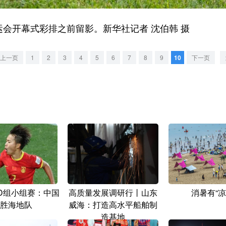
会开幕式彩排之前留影。新华社记者 沈伯韩 摄
上一页
1
2
3
4
5
6
7
8
9
10
下一页
D组小组赛：中国
高质量发展调研行丨山东
消暑有“凉
胜海地队
威海：打造高水平船舶制
造基地