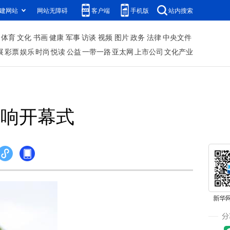
建网站
网站无障碍
客户端
手机版
站内搜索
体育
文化
书画
健康
军事
访谈
视频
图片
政务
法律
中央文件
展
彩票
娱乐
时尚
悦读
公益
一带一路
亚太网
上市公司
文化产业
唱响开幕式