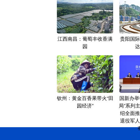
江西南昌：葡萄丰收香满
贵阳国际
园
达
钦州：黄金百香果带火“田
国新办举
园经济”
局”系列
绍全面推
退役军人