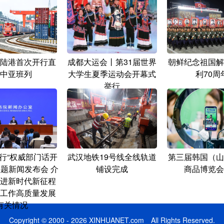
陆港首次开行直
成都大运会丨第31届世界
朝鲜纪念祖国解
中亚班列
大学生夏季运动会开幕式
利70周
举行
行“权威部门话开
武汉地铁19号线全线轨道
第三届韩国（山
主题新闻发布会 介
铺设完成
商品博览会
进新时代新征程
工作高质量发展
有关情况
Copyright © 2000 - 2026 XINHUANET.com All Rights Reserved.