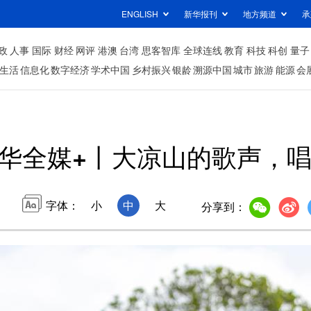
ENGLISH
新华报刊
地方频道
承
政
人事
国际
财经
网评
港澳
台湾
思客智库
全球连线
教育
科技
科创
量子
生活
信息化
数字经济
学术中国
乡村振兴
银龄
溯源中国
城市
旅游
能源
会
华全媒+丨大凉山的歌声，
字体：
小
中
大
分享到：