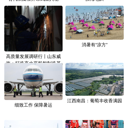
山东
河南
湖北
湖南
广东
广西
海南
重庆
四川
贵州
云南
西藏
陕西
甘肃
青海
宁夏
消暑有“凉方”
新疆
内蒙古
黑龙江
高质量发展调研行丨山东威
海：打造高水平船舶制造基
地
多语种频道
English
Español
Français
عربى
Русский язык
日本語
한국어
江西南昌：葡萄丰收香满园
细致工作 保障暑运
Deutsch
Português