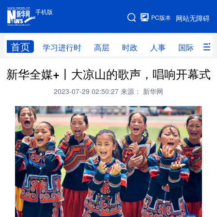
手机版
手机版
PC版本
网站无障碍
网站地图
首页
学习进行时
高层
时政
人事
国际
财
新华全媒+丨大凉山的歌声，唱响开幕式
学习进行时
高层
时政
人事
2023-07-29 02:50:27
来源： 新华网
国际
财经
网评
港澳
台湾
思客智库
全球连线
教育
科技
科创
量子
体育
文化
书画
健康
军事
访谈
视频
图片
政务
法律
中央文件
金融
汽车
食品
人居
信息化
数字经济