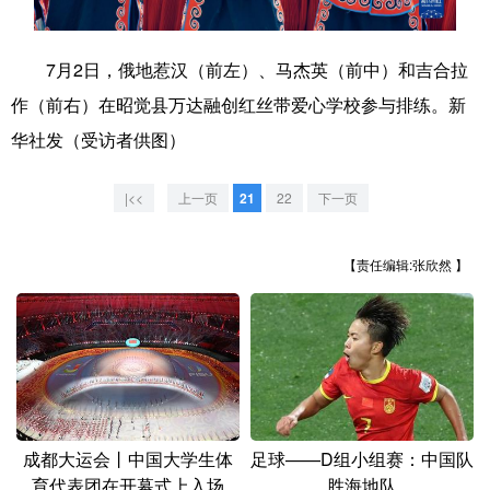
学术中国
乡村振兴
银龄
溯源中国
7月2日，俄地惹汉（前左）、马杰英（前中）和吉合拉
城市
旅游
能源
会展
作（前右）在昭觉县万达融创红丝带爱心学校参与排练。新
彩票
娱乐
时尚
悦读
华社发（受访者供图）
公益
一带一路
亚太网
上市公司
|<<
上一页
21
22
下一页
文化产业
【责任编辑:张欣然 】
地方频道
北京
天津
河北
山西
辽宁
吉林
上海
江苏
浙江
安徽
福建
江西
成都大运会丨中国大学生体
足球——D组小组赛：中国队
育代表团在开幕式上入场
胜海地队