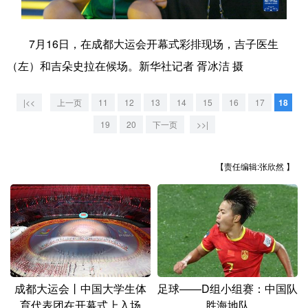
学术中国
乡村振兴
银龄
溯源中国
7月16日，在成都大运会开幕式彩排现场，吉子医生
城市
旅游
能源
会展
（左）和吉朵史拉在候场。新华社记者 胥冰洁 摄
彩票
娱乐
时尚
悦读
|<<
上一页
11
12
13
14
15
16
17
18
公益
一带一路
亚太网
上市公司
19
20
下一页
>>|
文化产业
【责任编辑:张欣然 】
地方频道
北京
天津
河北
山西
辽宁
吉林
上海
江苏
浙江
安徽
福建
江西
成都大运会丨中国大学生体
足球——D组小组赛：中国队
育代表团在开幕式上入场
胜海地队