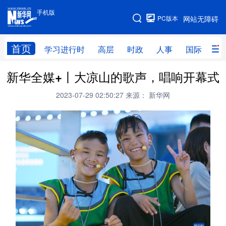
手机版
手机版
PC版本
网站无障碍
网站地图
首页
学习进行时
高层
时政
人事
国际
财
新华全媒+丨大凉山的歌声，唱响开幕式
学习进行时
高层
时政
人事
2023-07-29 02:50:27
来源： 新华网
国际
财经
网评
港澳
台湾
思客智库
全球连线
教育
科技
科创
量子
体育
文化
书画
健康
军事
访谈
视频
图片
政务
法律
中央文件
金融
汽车
食品
人居
信息化
数字经济