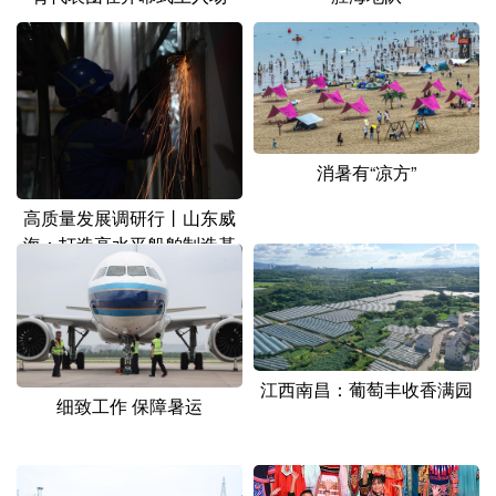
山东
河南
湖北
湖南
广东
广西
海南
重庆
四川
贵州
云南
西藏
陕西
甘肃
青海
宁夏
消暑有“凉方”
新疆
内蒙古
黑龙江
高质量发展调研行丨山东威
海：打造高水平船舶制造基
地
多语种频道
English
Español
Français
عربى
Русский язык
日本語
한국어
江西南昌：葡萄丰收香满园
细致工作 保障暑运
Deutsch
Português