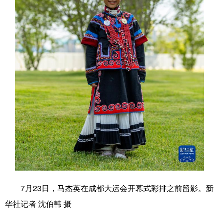
学术中国
乡村振兴
银龄
溯源中国
城市
旅游
能源
会展
彩票
娱乐
时尚
悦读
公益
一带一路
亚太网
上市公司
文化产业
地方频道
北京
天津
河北
山西
辽宁
吉林
上海
江苏
7月23日，马杰英在成都大运会开幕式彩排之前留影。新
浙江
安徽
福建
江西
华社记者 沈伯韩 摄