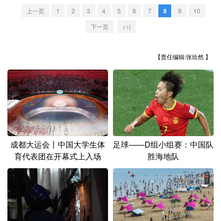
山东
河南
湖北
湖南
上一页
1
2
3
4
5
6
7
8
9
10
广东
广西
海南
重庆
下一页
>>|
四川
贵州
云南
西藏
【责任编辑:张欣然 】
陕西
甘肃
青海
宁夏
新疆
内蒙古
黑龙江
多语种频道
成都大运会丨中国大学生体
足球——D组小组赛：中国队
English
Español
Français
عربى
育代表团在开幕式上入场
胜海地队
Русский язык
日本語
한국어
Deutsch
Português