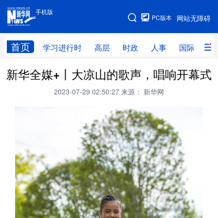
手机版
手机版
PC版本
网站无障碍
网站地图
首页
学习进行时
高层
时政
人事
国际
财
新华全媒+丨大凉山的歌声，唱响开幕式
学习进行时
高层
时政
人事
2023-07-29 02:50:27
来源： 新华网
国际
财经
网评
港澳
台湾
思客智库
全球连线
教育
科技
科创
量子
体育
文化
书画
健康
军事
访谈
视频
图片
政务
法律
中央文件
金融
汽车
食品
人居
信息化
数字经济