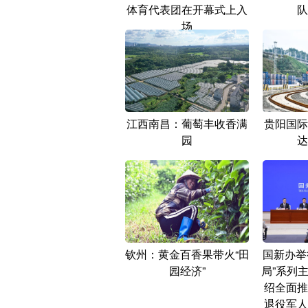
体育代表团在开幕式上入
队
场
江西南昌：葡萄丰收香满
贵阳国际
园
达
钦州：黄金百香果带火“田
国新办举
园经济”
局”系列
绍全面推
退役军人