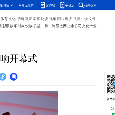
建网站
网站无障碍
客户端
手机版
站内搜索
体育
文化
书画
健康
军事
访谈
视频
图片
政务
法律
中央文件
展
彩票
娱乐
时尚
悦读
公益
一带一路
亚太网
上市公司
文化产业
唱响开幕式