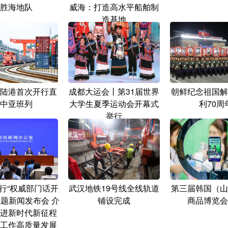
胜海地队
威海：打造高水平船舶制
造基地
陆港首次开行直
成都大运会丨第31届世界
朝鲜纪念祖国解
中亚班列
大学生夏季运动会开幕式
利70周
举行
行“权威部门话开
武汉地铁19号线全线轨道
第三届韩国（山
主题新闻发布会 介
铺设完成
商品博览会
进新时代新征程
工作高质量发展