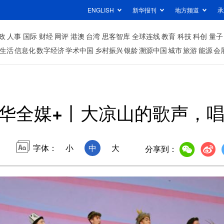
ENGLISH
新华报刊
地方频道
承
政
人事
国际
财经
网评
港澳
台湾
思客智库
全球连线
教育
科技
科创
量子
生活
信息化
数字经济
学术中国
乡村振兴
银龄
溯源中国
城市
旅游
能源
会
华全媒+丨大凉山的歌声，
字体：
小
中
大
分享到：