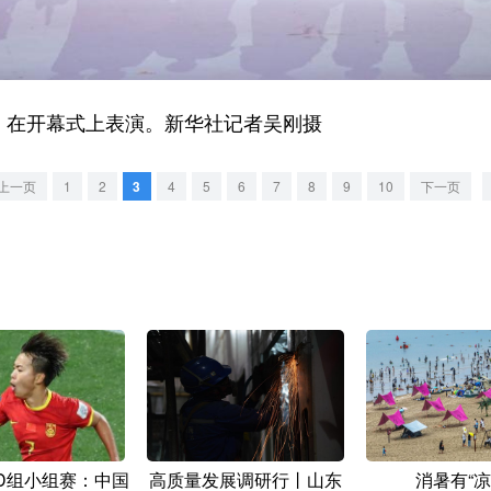
在开幕式上表演。新华社记者吴刚摄
上一页
1
2
3
4
5
6
7
8
9
10
下一页
D组小组赛：中国
高质量发展调研行丨山东
消暑有“凉