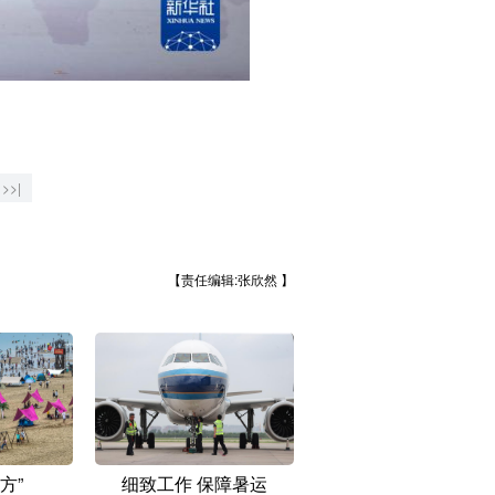
>>|
【责任编辑:张欣然 】
方”
细致工作 保障暑运