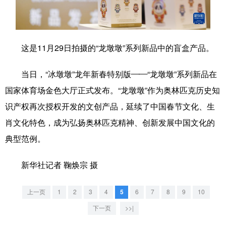
学术中国
乡村振兴
银龄
溯源中国
城市
旅游
能源
会展
这是11月29日拍摄的“龙墩墩”系列新品中的盲盒产品。
彩票
娱乐
时尚
悦读
当日，“冰墩墩”龙年新春特别版——“龙墩墩”系列新品在
公益
一带一路
亚太网
上市公司
国家体育场金色大厅正式发布。“龙墩墩”作为奥林匹克历史知
文化产业
识产权再次授权开发的文创产品，延续了中国春节文化、生
肖文化特色，成为弘扬奥林匹克精神、创新发展中国文化的
典型范例。
地方频道
新华社记者 鞠焕宗 摄
北京
天津
河北
山西
辽宁
吉林
上海
江苏
上一页
1
2
3
4
5
6
7
8
9
10
浙江
安徽
福建
江西
下一页
>>|