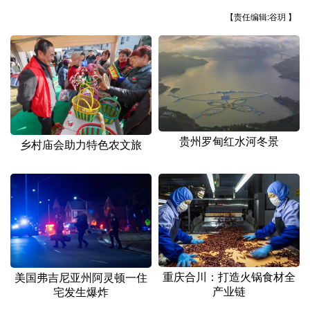
山东
河南
湖北
湖南
【责任编辑:谷玥 】
广东
广西
海南
重庆
四川
贵州
云南
西藏
陕西
甘肃
青海
宁夏
新疆
内蒙古
黑龙江
贵州罗甸红水河冬景
乡村庙会助力特色农文旅
多语种频道
English
Español
Français
عربى
Русский язык
日本語
한국어
Deutsch
Português
重庆合川：打造火锅食材全
美国弗吉尼亚州阿灵顿一住
产业链
宅发生爆炸