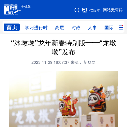
手机版
手机版
网站无障碍
PC版本
网站地图
首页
学习进行时
高层
时政
人事
国际
财
“冰墩墩”龙年新春特别版——“龙墩
学习进行时
高层
时政
人事
墩”发布
国际
财经
网评
港澳
2023-11-29 18:07:37
来源： 新华网
台湾
思客智库
全球连线
教育
科技
科创
量子
体育
文化
书画
健康
军事
访谈
视频
图片
政务
法律
中央文件
金融
汽车
食品
人居
信息化
数字经济