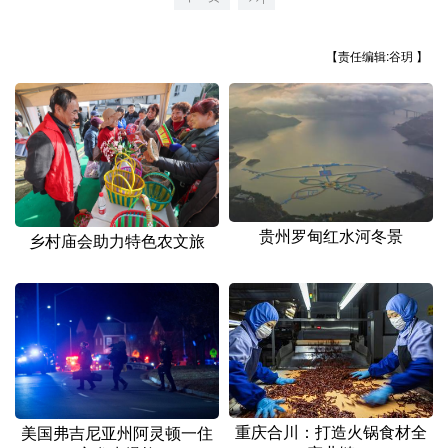
山东
河南
湖北
湖南
广东
广西
海南
重庆
【责任编辑:谷玥 】
四川
贵州
云南
西藏
陕西
甘肃
青海
宁夏
新疆
内蒙古
黑龙江
贵州罗甸红水河冬景
乡村庙会助力特色农文旅
多语种频道
English
Español
Français
عربى
Русский язык
日本語
한국어
Deutsch
Português
重庆合川：打造火锅食材全
美国弗吉尼亚州阿灵顿一住