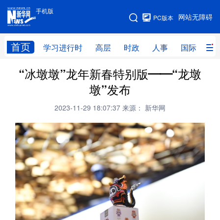
手机版
手机版
网站无障碍
PC版本
网站地图
首页
学习进行时
高层
时政
人事
国际
财
“冰墩墩”龙年新春特别版——“龙墩
学习进行时
高层
时政
人事
墩”发布
国际
财经
网评
港澳
2023-11-29 18:07:37
来源： 新华网
台湾
思客智库
全球连线
教育
科技
科创
量子
体育
文化
书画
健康
军事
访谈
视频
图片
政务
法律
中央文件
金融
汽车
食品
人居
信息化
数字经济