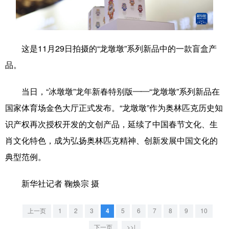
学术中国
乡村振兴
银龄
溯源中国
城市
旅游
能源
会展
这是11月29日拍摄的“龙墩墩”系列新品中的一款盲盒产
彩票
娱乐
时尚
悦读
品。
公益
一带一路
亚太网
上市公司
当日，“冰墩墩”龙年新春特别版——“龙墩墩”系列新品在
文化产业
国家体育场金色大厅正式发布。“龙墩墩”作为奥林匹克历史知
识产权再次授权开发的文创产品，延续了中国春节文化、生
肖文化特色，成为弘扬奥林匹克精神、创新发展中国文化的
地方频道
典型范例。
北京
天津
河北
山西
新华社记者 鞠焕宗 摄
辽宁
吉林
上海
江苏
浙江
安徽
福建
江西
上一页
1
2
3
4
5
6
7
8
9
10
下一页
>>|