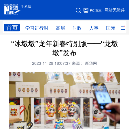
手机版
手机版
网站无障碍
PC版本
网站地图
首页
学习进行时
高层
时政
人事
国际
财
“冰墩墩”龙年新春特别版——“龙墩
学习进行时
高层
时政
人事
墩”发布
国际
财经
网评
港澳
2023-11-29 18:07:37
来源： 新华网
台湾
思客智库
全球连线
教育
科技
科创
量子
体育
文化
书画
健康
军事
访谈
视频
图片
政务
法律
中央文件
金融
汽车
食品
人居
信息化
数字经济