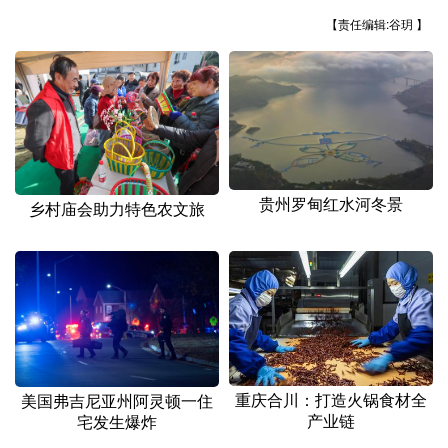
山东
河南
湖北
湖南
【责任编辑:谷玥 】
广东
广西
海南
重庆
四川
贵州
云南
西藏
陕西
甘肃
青海
宁夏
新疆
内蒙古
黑龙江
贵州罗甸红水河冬景
乡村庙会助力特色农文旅
多语种频道
English
Español
Français
عربى
Русский язык
日本語
한국어
Deutsch
Português
重庆合川：打造火锅食材全
美国弗吉尼亚州阿灵顿一住
产业链
宅发生爆炸