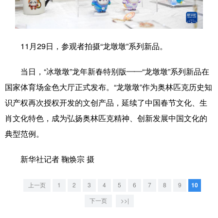
学术中国
乡村振兴
银龄
溯源中国
城市
旅游
能源
会展
11月29日，参观者拍摄“龙墩墩”系列新品。
彩票
娱乐
时尚
悦读
当日，“冰墩墩”龙年新春特别版——“龙墩墩”系列新品在
公益
一带一路
亚太网
上市公司
国家体育场金色大厅正式发布。“龙墩墩”作为奥林匹克历史知
文化产业
识产权再次授权开发的文创产品，延续了中国春节文化、生
肖文化特色，成为弘扬奥林匹克精神、创新发展中国文化的
典型范例。
地方频道
新华社记者 鞠焕宗 摄
北京
天津
河北
山西
辽宁
吉林
上海
江苏
上一页
1
2
3
4
5
6
7
8
9
10
浙江
安徽
福建
江西
下一页
>>|