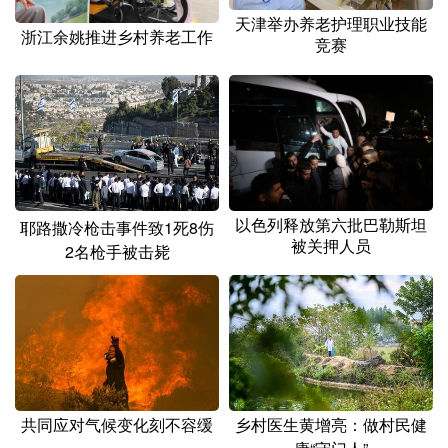
天津举办养老护理职业技能
浙江余姚推进乡村养老工作
竞赛
以色列释放第六批巴勒斯坦
耶路撒冷枪击事件致1死8伤
被关押人员
2名枪手被击毙
乡村医生黄增亮：做村民健
共同应对气候变化刻不容缓