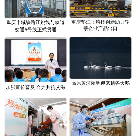
山东
河南
湖北
湖南
广东
广西
海南
重庆
重庆垫江：科技创新助力轮
重庆市域铁路江跳线与轨道
四川
贵州
云南
西藏
毂企业产品出口
交通5号线正式贯通
陕西
甘肃
青海
宁夏
新疆
内蒙古
黑龙江
多语种频道
高原黄河湿地迎来越冬天鹅
加强宣传普及 合力共抗艾滋
English
Español
Français
عربى
Русский язык
日本語
한국어
Deutsch
Português