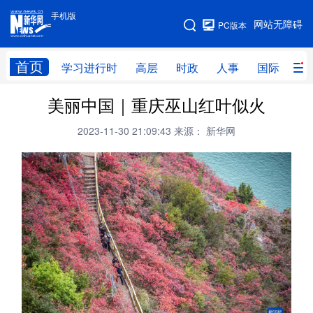
手机版
手机版
网站无障碍
PC版本
网站地图
首页
学习进行时
高层
时政
人事
国际
财
美丽中国｜重庆巫山红叶似火
学习进行时
高层
时政
人事
2023-11-30 21:09:43
来源： 新华网
国际
财经
网评
港澳
台湾
思客智库
全球连线
教育
科技
科创
量子
体育
文化
书画
健康
军事
访谈
视频
图片
政务
法律
中央文件
金融
汽车
食品
人居
信息化
数字经济