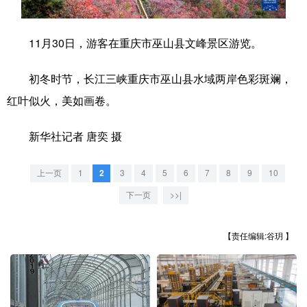
学术中国
乡村振兴
银龄
溯源中国
11月30日，游客在重庆市巫山县文峰景区游览。
城市
旅游
能源
会展
初冬时节，长江三峡重庆市巫山县水域两岸色彩斑斓，
彩票
娱乐
时尚
悦读
红叶似火，美如画卷。
公益
一带一路
亚太网
上市公司
新华社记者 唐奕 摄
文化产业
上一页
1
2
3
4
5
6
7
8
9
10
地方频道
下一页
>>|
北京
天津
河北
山西
【责任编辑:谷玥 】
辽宁
吉林
上海
江苏
浙江
安徽
福建
江西